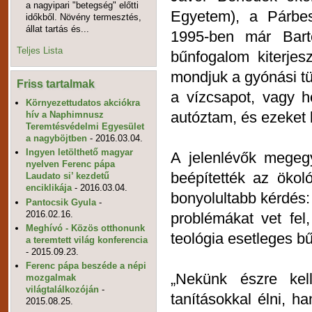
a nagyipari "betegség" előtti
Egyetem), a Párbes
időkből. Növény termesztés,
állat tartás és...
1995-ben már Barto
Teljes Lista
bűnfogalom kiterjes
mondjuk a gyónási tü
Friss tartalmak
a vízcsapot, vagy h
Környezettudatos akciókra
autóztam, és ezeket b
hív a Naphimnusz
Teremtésvédelmi Egyesület
a nagyböjtben
- 2016.03.04.
Ingyen letölthető magyar
A jelenlévők megeg
nyelven Ferenc pápa
beépítették az ökol
Laudato si’ kezdetű
enciklikája
- 2016.03.04.
bonyolultabb kérdés:
Pantocsik Gyula
-
2016.02.16.
problémákat vet fel
Meghívó - Közös otthonunk
teológia esetleges bű
a teremtett világ konferencia
- 2015.09.23.
Ferenc pápa beszéde a népi
„Nekünk észre ke
mozgalmak
világtalálkozóján
-
tanításokkal élni, h
2015.08.25.