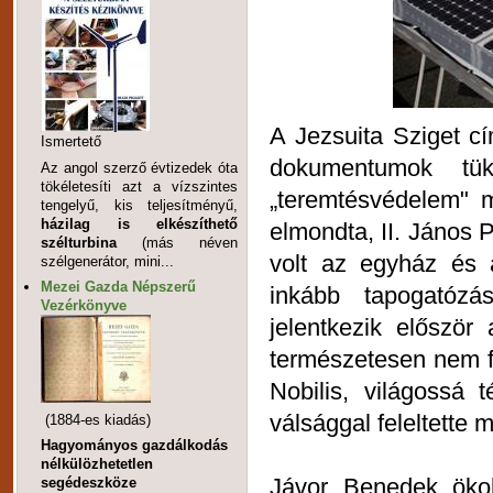
A Jezsuita Sziget c
Ismertető
dokumentumok tük
Az angol szerző évtizedek óta
tökéletesíti azt a vízszintes
„teremtésvédelem" m
tengelyű, kis teljesítményű,
házilag is elkészíthető
elmondta, II. János 
szélturbina
(más néven
volt az egyház és 
szélgenerátor, mini...
Mezei Gazda Népszerű
inkább tapogatózás
Vezérkönyve
jelentkezik először
természetesen nem fü
Nobilis, világossá 
válsággal feleltette 
(1884-es kiadás)
Hagyományos gazdálkodás
nélkülözhetetlen
Jávor Benedek ökol
segédeszköze