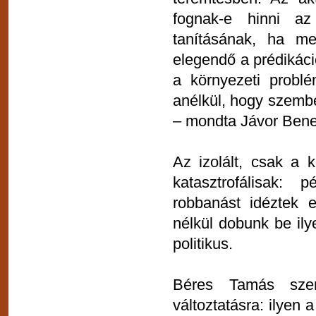
fognak-e hinni a
tanításának, ha me
elegendő a prédikáció
a környezeti probl
anélkül, hogy szembe
– mondta Jávor Ben
Az izolált, csak a 
katasztrofálisak: 
robbanást idéztek e
nélkül dobunk be ily
politikus.
Béres Tamás szeri
változtatásra: ilyen