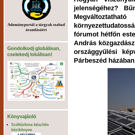
jelenségéhez? Bűn
Megváltoztatha
környezettudatoss
Adományportál a tárgyak szabad
áramlásáért
fórumot hétfőn est
András közgazdász,
Gondolkodj globálisan,
országgyűlési kép
cselekedj lokálisan!
Párbeszéd házában
Könyvajánló
Széltúrbina készítés
kézikönyve