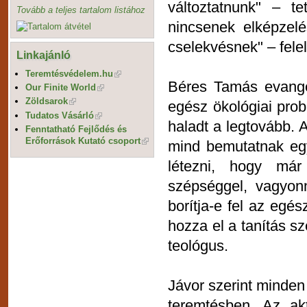
változtatnunk" – t
Tovább a teljes tartalom listához
nincsenek elképzel
cselekvésnek" – felel
Linkajánló
Teremtésvédelem.hu
Béres Tamás evangél
Our Finite World
Zöldsarok
egész ökológiai prob
Tudatos Vásárló
haladt a legtovább. 
Fenntatható Fejlődés és
Erőforrások Kutató csoport
mind bemutatnak egy
létezni, hogy már
szépséggel, vagyonn
borítja-e fel az egé
hozza el a tanítás sz
teológus.
Jávor szerint minden
teremtésben. Az ak