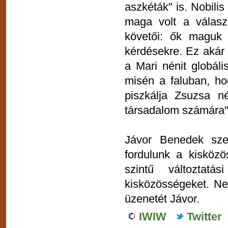
aszkéták" is. Nobilis
maga volt a válas
követői: ők maguk 
kérdésekre. Ez akár
a Mari nénit globál
misén a faluban, ho
piszkálja Zsuzsa n
társadalom számára"
Jávor Benedek szer
fordulunk a kisköz
szintű változtatá
kisközösségeket. Ne
üzenetét Jávor.
IWIW
Twitter