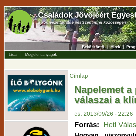
Családok Jövőjéért Egyes
a környezettudatos pestszentimrei közösségért
Beköszöntő
Hírek
Prog
Lista
Megjelent anyagok
Címlap
Napelemet a 
válaszai a kl
cs, 2013/09/26 - 22:26
Forrás:
Heti Vála
Hogyan viszonyul