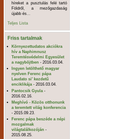
híreket a pusztulás felé tartó
Földről, a mezőgazdaság
újabb és...
Teljes Lista
Friss tartalmak
Környezettudatos akciókra
hív a Naphimnusz
Teremtésvédelmi Egyesület
a nagyböjtben
- 2016.03.04.
Ingyen letölthető magyar
nyelven Ferenc pápa
Laudato si’ kezdetű
enciklikája
- 2016.03.04.
Pantocsik Gyula
-
2016.02.16.
Meghívó - Közös otthonunk
a teremtett világ konferencia
- 2015.09.23.
Ferenc pápa beszéde a népi
mozgalmak
világtalálkozóján
-
2015.08.25.