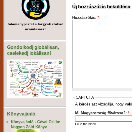
Új hozzászólás beküldése
Hozzászólás:
*
Adományportál a tárgyak szabad
áramlásáért
Gondolkodj globálisan,
cselekedj lokálisan!
CAPTCHA
A kérdés azt vizsgálja, hogy való
Mi Magyarország fővárosa?:
*
Könyvajánló
Könyvajánló - Gévai Csilla:
Fill in the blank
Nagyon Zöld Könyv