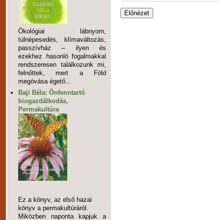
Ökológiai lábnyom,
túlnépesedés, klímaváltozás,
passzívház – ilyen és
ezekhez hasonló fogalmakkal
rendszeresen találkozunk mi,
felnőttek, mert a Föld
megóvása égető...
Baji Béla: Önfenntartó
biogazdálkodás,
Permakultúra
Ez a könyv, az első hazai
könyv a permakultúráról.
Miközben naponta kapjuk a