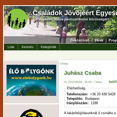
Családok Jövőjéért Egyes
a környezettudatos pestszentimrei közösségért
Beköszöntő
Hírek
Prog
Lista
Keresés
Kategóriák
Címlap
Juhász Csaba
épitő
cs, 2011/06/09 - 16:44 — huba
Elérhetőség
Telefonszám:
+36 20 430 5428
Település:
Budapest
Irányítószám:
1188
A lakásfelújításunknál ő csinálta a f