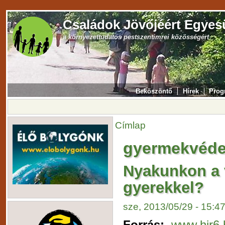
Családok Jövőjéért Egyes
a környezettudatos pestszentimrei közösségért
Beköszöntő
Hírek
Prog
Címlap
gyermekvéd
Nyakunkon a v
gyerekkel?
sze, 2013/05/29 - 15:4
Forrás:
www.hir6.