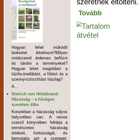
szeretnék eltölteni.
Tovább
Hogyan lehet működő
biokertet létrehozni?Milyen
módszerrel érdemes befőzni
és tárolni a terményeket?
Hogyan lehet megoldani a
tűzifa-önellátást, a fűtést és a
szennyvíztisztítást házilag?
A...
Dietrich von Hildebrand:
Házasság – a hűséges
szerelem titka
Korunkban a házasság súlyos
helyzetben van. A neves
szerző könyvében feltárja a
természetes házasság
értékeit, fontosságát, és
bemutatja azt a szerepet,