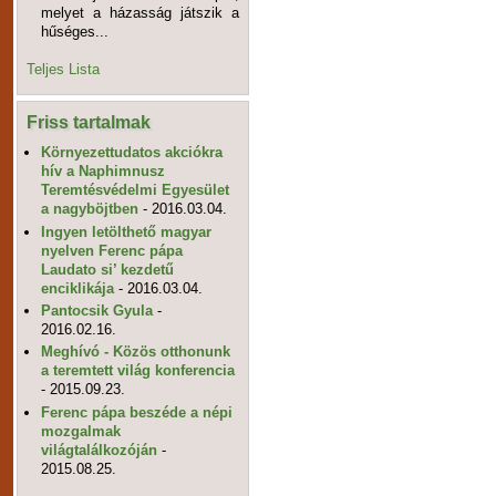
melyet a házasság játszik a
hűséges...
Teljes Lista
Friss tartalmak
Környezettudatos akciókra
hív a Naphimnusz
Teremtésvédelmi Egyesület
a nagyböjtben
- 2016.03.04.
Ingyen letölthető magyar
nyelven Ferenc pápa
Laudato si’ kezdetű
enciklikája
- 2016.03.04.
Pantocsik Gyula
-
2016.02.16.
Meghívó - Közös otthonunk
a teremtett világ konferencia
- 2015.09.23.
Ferenc pápa beszéde a népi
mozgalmak
világtalálkozóján
-
2015.08.25.