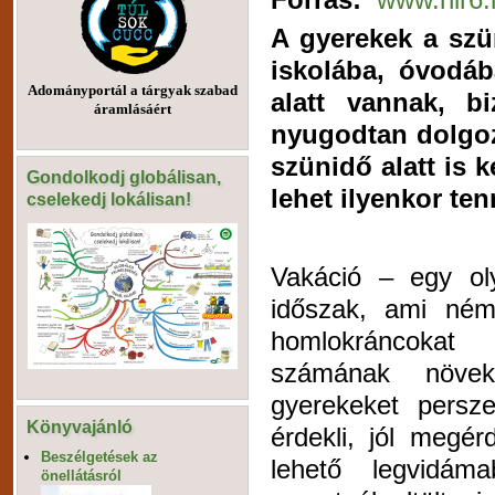
A gyerekek a szün
iskolába, óvodáb
Adományportál a tárgyak szabad
alatt vannak, b
áramlásáért
nyugodtan dolgoz
szünidő alatt is k
Gondolkodj globálisan,
lehet ilyenkor ten
cselekedj lokálisan!
Vakáció – egy ol
időszak, ami ném
homlokráncokat
számának növek
gyerekeket persz
Könyvajánló
érdekli, jól megér
Beszélgetések az
lehető legvidáma
önellátásról