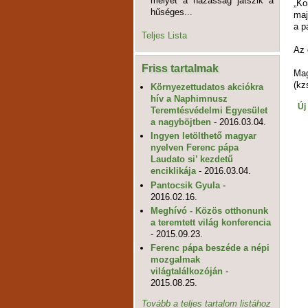
melyet a házasság játszik a
„Ko
hűséges...
maj
a p
Teljes Lista
Az 
Friss tartalmak
Mag
(kz
Környezettudatos akciókra
hív a Naphimnusz
Új
Teremtésvédelmi Egyesület
a nagyböjtben
- 2016.03.04.
Ingyen letölthető magyar
nyelven Ferenc pápa
Laudato si’ kezdetű
enciklikája
- 2016.03.04.
Pantocsik Gyula
-
2016.02.16.
Meghívó - Közös otthonunk
a teremtett világ konferencia
- 2015.09.23.
Ferenc pápa beszéde a népi
mozgalmak
világtalálkozóján
-
2015.08.25.
Tovább a teljes tartalom listához