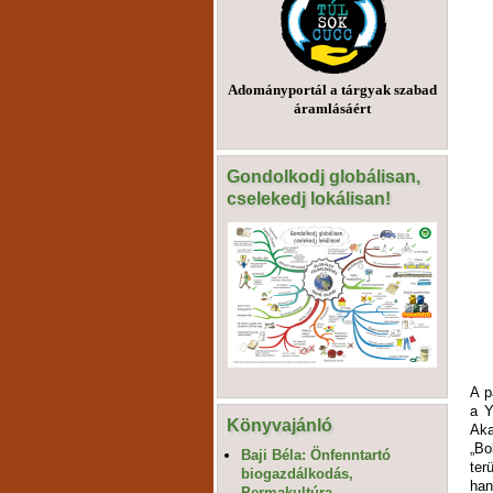
Adományportál a tárgyak szabad
áramlásáért
Gondolkodj globálisan,
cselekedj lokálisan!
A p
a Y
Könyvajánló
Aka
„Bo
Baji Béla: Önfenntartó
ter
biogazdálkodás,
han
Permakultúra