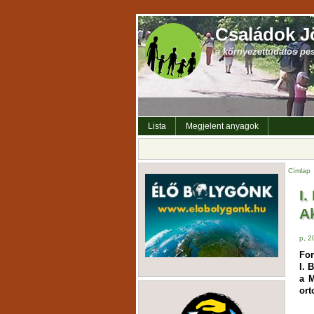
Családok J
a környezettudatos pe
Lista
Megjelent anyagok
Címlap
I
A
p, 2
For
I. 
a M
ort