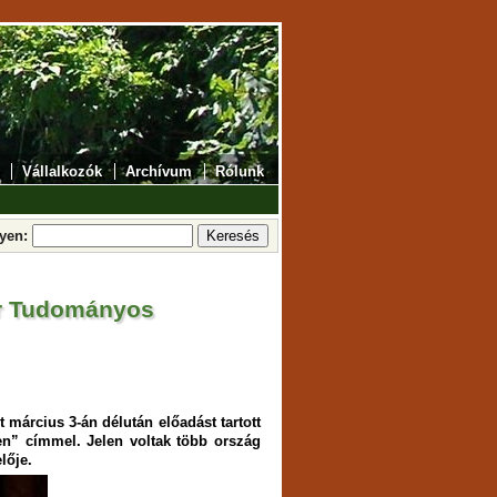
Vállalkozók
Archívum
Rólunk
lyen:
ar Tudományos
 március 3-án délután előadást tartott
en” címmel. Jelen voltak több ország
lője.