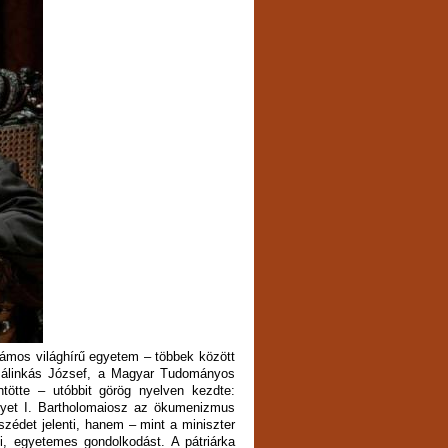
számos világhírű egyetem – többek között
 Pálinkás József, a Magyar Tudományos
tötte – utóbbit görög nyelven kezdte:
elyet I. Bartholomaiosz az ökumenizmus
szédet jelenti, hanem – mint a miniszter
ti, egyetemes gondolkodást. A pátriárka