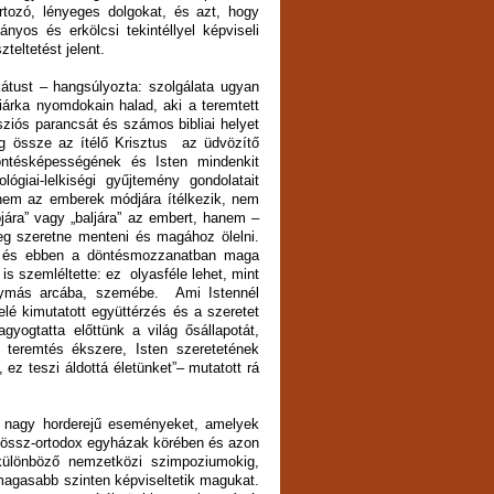
artozó, lényeges dolgokat, és azt, hogy
nyos és erkölcsi tekintéllyel képviseli
teltetést jelent.
átust – hangsúlyozta: szolgálata ugyan
iárka nyomdokain halad, aki a teremtett
sziós parancsát és számos bibliai helyet
ügg össze az ítélő Krisztus az üdvözítő
öntésképességének és Isten mindenkit
giai-lelkiségi gyűjtemény gondolatait
i nem az emberek módjára ítélkezik, nem
bjára” vagy „baljára” az embert, hanem –
eg szeretne menteni és magához ölelni.
s, és ebben a döntésmozzanatban maga
 is szemléltette: ez olyasféle lehet, mint
ymás arcába, szemébe. Ami Istennél
lé kimutatott együttérzés és a szeretet
yogtatta előttünk a világ ősállapotát,
a teremtés ékszere, Isten szeretetének
ez teszi áldottá életünket”– mutatott rá
s nagy horderejű eseményeket, amelyek
z össz-ortodox egyházak körében és azon
 különböző nemzetközi szimpoziumokig,
magasabb szinten képviseltetik magukat.