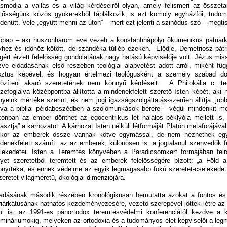
ásmódja a vallás és a világ kérdéseiről olyan, amely felismeri az összet
elősségünk közös gyökerekből táplálkozik, s ezt komoly egyházfői, tudomá
denütt. Vele „együtt menni az úton” – mert ezt jelenti a szinódus szó – megtisz
őpap – aki huszonhárom éve vezeti a konstantinápolyi ökumenikus pátriárk
yhez és időhöz kötött, de szándéka túllép ezeken. Elődje, Demetriosz pátr
ágért érzett felelősség gondolatának nagy hatású képviselője volt. Jézus mis
zve előadásának első részében teológiai alapvetést adott arról, miként f
sztus képével, és hogyan értelmezi teológusként a személy szabad d
özíteni akaró szeretetének nem könnyű kérdéseit. A Philokália c. teoló
zefoglalva középpontba állította a mindenekfelett szerető Isten képét, ak
nyeink mértéke szerint, és nem jogi igazságszolgáltatás-szerűen állítja „job
lva a bibliai példabeszédben a szőlőmunkások bérére – végül mindenkit m
nban az ember dönthet az egocentrikus lét halálos béklyója mellett i
lasztja” a kárhozatot. A kárhozat Isten nélküli létformáját Platón metaforájával
kor az emberek össze vannak kötve egymással, de nem nézhetnek eg
denekfelett számít: az az emberek, különösen is a jogtalanul szenvedők fe
lekedetei. Isten a Teremtés könyvében a Paradicsomkert formájában felrag
yet szeretetből teremtett és az emberek felelősségére bízott: „a Föld 
onyítéka, és ennek védelme az egyik legmagasabb fokú szeretet-cselekedet, 
zeretet világméretű, ökológiai dimenziójára.
adásának második részében kronológikusan bemutatta azokat a fontos é
riárkátusának hathatós kezdeményezésére, vezető szerepével jöttek létre a
ül is: az 1991-es pánortodox teremtésvédelmi konferenciától kezdve a
mináriumokig, melyeken az ortodoxia és a tudományos élet képviselői a leg