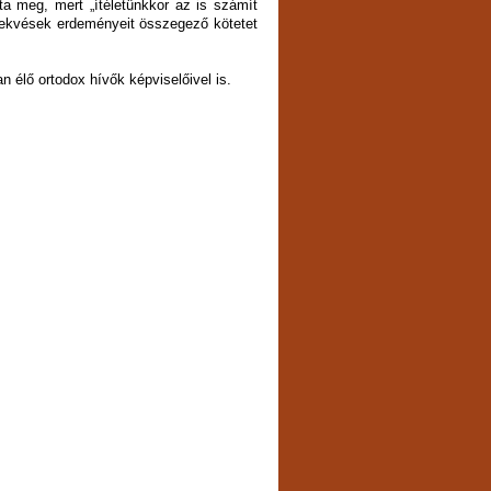
ta meg, mert „ítéletünkkor az is számít
rekvések erdeményeit összegező kötetet
 élő ortodox hívők képviselőivel is.