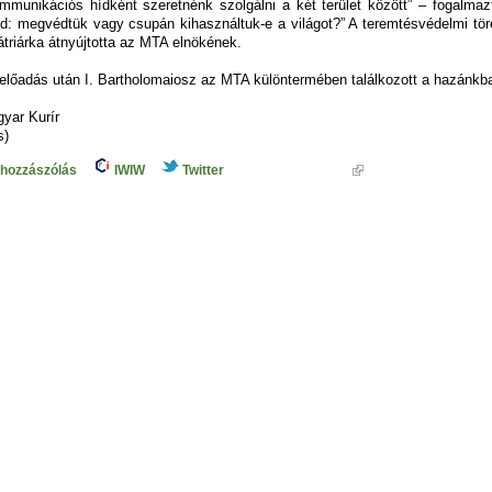
mmunikációs hídként szeretnénk szolgálni a két terület között” – fogalmaz
d: megvédtük vagy csupán kihasználtuk-e a világot?” A teremtésvédelmi tö
átriárka átnyújtotta az MTA elnökének.
előadás után I. Bartholomaiosz az MTA különtermében találkozott a hazánkban
yar Kurír
s)
 hozzászólás
IWIW
Twitter