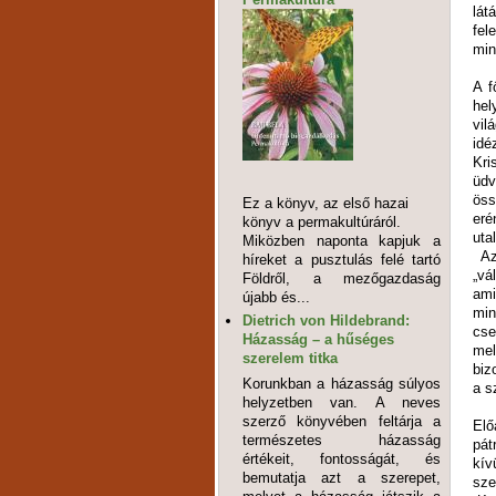
lát
fel
min
A f
hel
vil
idé
Kri
üdv
öss
Ez a könyv, az első hazai
eré
könyv a permakultúráról.
uta
Miközben naponta kapjuk a
Azo
híreket a pusztulás felé tartó
„vá
Földről, a mezőgazdaság
ami
újabb és...
min
Dietrich von Hildebrand:
cse
Házasság – a hűséges
mel
szerelem titka
biz
Korunkban a házasság súlyos
a s
helyzetben van. A neves
szerző könyvében feltárja a
Elő
természetes házasság
pát
értékeit, fontosságát, és
kív
bemutatja azt a szerepet,
sze