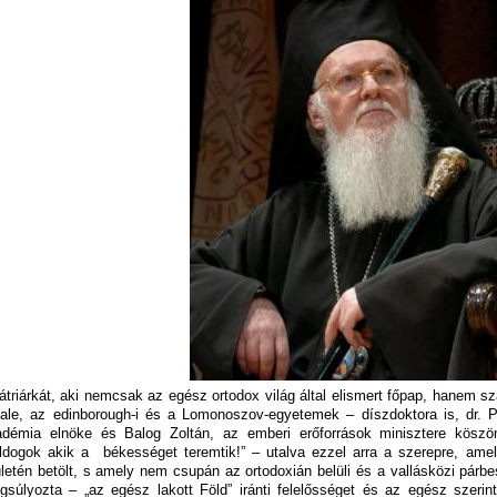
átriárkát, aki nemcsak az egész ortodox világ által elismert főpap, hanem 
ale, az edinborough-i és a Lomonoszov-egyetemek – díszdoktora is, dr.
démia elnöke és Balog Zoltán, az emberi erőforrások minisztere köszön
ldogok akik a békességet teremtik!” – utalva ezzel arra a szerepre, am
ületén betölt, s amely nem csupán az ortodoxián belüli és a vallásközi párbe
gsúlyozta – „az egész lakott Föld” iránti felelősséget és az egész szerin