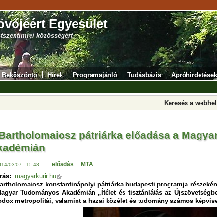
övőjéért Egyesület
stszentimrei közösségért
Beköszöntő
Hírek
Programajánló
Tudásbázis
Apróhirdetések
Keresés a webhe
. Bartholomaiosz pátriárka előadása a Magy
kadémián
előadás
MTA
014/03/07 - 15:48
rás:
magyarkurir.hu
Bartholomaiosz konstantinápolyi pátriárka budapesti programja részeként
agyar Tudományos Akadémián „Ítélet és tisztánlátás az Újszövetségb
odox metropolitái, valamint a hazai közélet és tudomány számos képvise