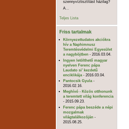
szennyvíztisztítást házilag?
A...
Teljes Lista
Friss tartalmak
Környezettudatos akciókra
hív a Naphimnusz
Teremtésvédelmi Egyesület
a nagyböjtben
- 2016.03.04.
Ingyen letölthető magyar
nyelven Ferenc pápa
Laudato si’ kezdetű
enciklikája
- 2016.03.04.
Pantocsik Gyula
-
2016.02.16.
Meghívó - Közös otthonunk
a teremtett világ konferencia
- 2015.09.23.
Ferenc pápa beszéde a népi
mozgalmak
világtalálkozóján
-
2015.08.25.