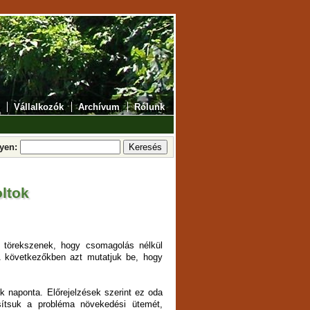
Vállalkozók
Archívum
Rólunk
lyen:
oltok
a törekszenek, hogy csomagolás nélkül
A következőkben azt mutatjuk be, hogy
k naponta. Előrejelzések szerint ez oda
sítsuk a probléma növekedési ütemét,