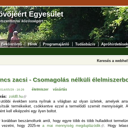
övőjéért Egyesület
stszentimrei közösségért
Beköszöntő
Hírek
Programajánló
Tudásbázis
Apróhirdetések
Keresés a webhe
ncs zacsi - Csomagolás nélküli élelmiszerb
élelmiszer
vásárlás
2014/05/29 - 16:26
rás:
zold8.hu
utóbbi években sorra nyílnak a világban az olyan üzletek, amelyek arr
sítsák termékeiket, csökkentve ezzel a termelődő szemét mennyiségét. 
ént kell elképzelni egy ilyen boltot.
 korábban beszámoltunk arról, hogy egyre több és több hulladékot termelün
 vezetni, hogy 2025-re
a mai mennyiség megduplázódik
. Hogy lelas