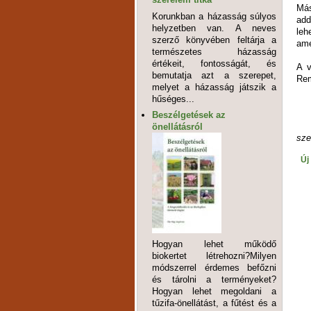
Más
Korunkban a házasság súlyos
add
helyzetben van. A neves
leh
szerző könyvében feltárja a
ame
természetes házasság
értékeit, fontosságát, és
A v
bemutatja azt a szerepet,
Rem
melyet a házasság játszik a
hűséges...
Beszélgetések az
önellátásról
sze
Új
Hogyan lehet működő
biokertet létrehozni?Milyen
módszerrel érdemes befőzni
és tárolni a terményeket?
Hogyan lehet megoldani a
tűzifa-önellátást, a fűtést és a