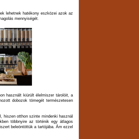
nek lehetnek hatékony eszközei azok az
magolás mennyiségét.
n használt kiürült élelmiszer tárolóit, a
(a hozott dobozok tömegét természetesen
, hiszen otthon szinte mindenki használ
ekben többnyire az történik egy átlagos
szert beleöntöttük a tartójába. Ám ezzel