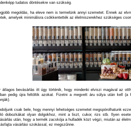
denképp tudatos döntésekre van szükség.
egjobb megoldás, ha eleve nem is termelünk annyi szemetet. Ennek az elv
etek, amelyek minimálisra csökkentették az élelmiszerekhez szükséges cso
 átlagos bevásárlás itt úgy történik, hogy mindenki elviszi magával az ottho
tban pedig újra feltöltik azokat. Fizetni a megvett áru súlya után kell 
onják).
doljunk csak bele, hogy mennyi lehetséges szemetet megspórolhatunk ezzel
oló dobozkákat olyan dolgokhoz, mint a liszt, cukor, rizs stb. Ilyen eset
ásárlás után, hogy a termék zacskója a hulladék közt végzi, miután az élelmi
ásfajta vásárlási szokással, ez megszűnne.