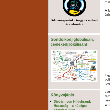
min
A l
üzl
Adományportál a tárgyak szabad
áramlásáért
Gondolkodj globálisan,
cselekedj lokálisan!
Egy
bol
lev
Gon
Könyvajánló
tár
bev
Dietrich von Hildebrand:
a m
Házasság – a hűséges
szerelem titka