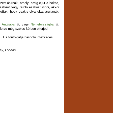
zert árulnak, amely, amíg eljut a boltba,
zatyrot vagy tároló eszközt vinni, akkor
tottak, hogy csakis olyanokat áruljanak,
,
Angliában
, vagy
Németországban
.
etve még széles körben elterjed.
U is fontolgatja hasonló intézkedés
ey, London