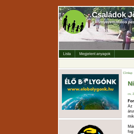
Családok J
a környezettudatos pe
Lista
Megjelent anyagok
Címlap
Ni
cs, 
For
Az 
áru
mik
Már
fog