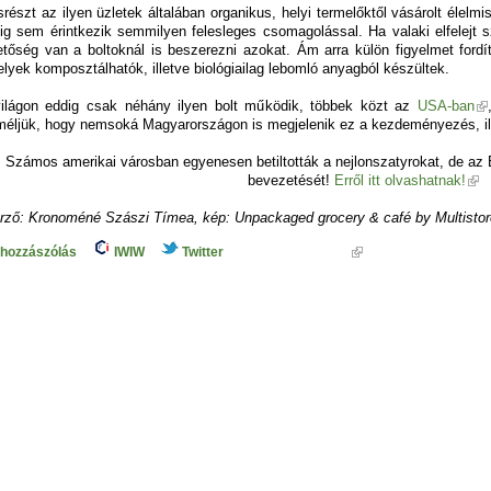
részt az ilyen üzletek általában organikus, helyi termelőktől vásárolt élelmis
ig sem érintkezik semmilyen felesleges csomagolással. Ha valaki elfelejt s
etőség van a boltoknál is beszerezni azokat. Ám arra külön figyelmet fordí
lyek komposztálhatók, illetve biológiailag lebomló anyagból készültek.
ilágon eddig csak néhány ilyen bolt működik, többek közt az
USA-ban
éljük, hogy nemsoká Magyarországon is megjelenik ez a kezdeményezés, ill
Számos amerikai városban egyenesen betiltották a nejlonszatyrokat, de az E
bevezetését!
Erről itt olvashatnak!
rző: Kronoméné Szászi Tímea, kép: Unpackaged grocery & café by Multistor
 hozzászólás
IWIW
Twitter