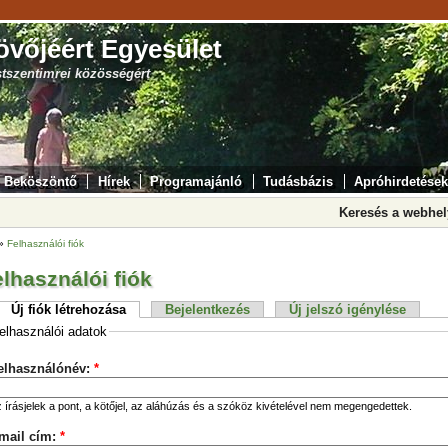
övőjéért Egyesület
stszentimrei közösségért
Beköszöntő
Hírek
Programajánló
Tudásbázis
Apróhirdetések
Keresés a webhe
»
Felhasználói fiók
lhasználói fiók
Új fiók létrehozása
Bejelentkezés
Új jelszó igénylése
elhasználói adatok
elhasználónév:
*
 írásjelek a pont, a kötőjel, az aláhúzás és a szóköz kivételével nem megengedettek.
mail cím:
*