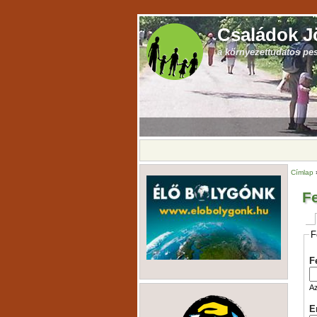
Családok J
a környezettudatos pe
Címlap
Fe
F
F
Az
E