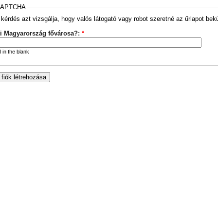
APTCHA
 kérdés azt vizsgálja, hogy valós látogató vagy robot szeretné az űrlapot bekü
i Magyarország fővárosa?:
*
ll in the blank