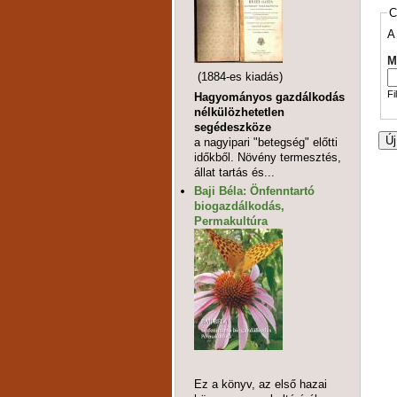
C
A
M
(1884-es kiadás)
Fi
Hagyományos gazdálkodás
nélkülözhetetlen
segédeszköze
a nagyipari "betegség" előtti
időkből. Növény termesztés,
állat tartás és...
Baji Béla: Önfenntartó
biogazdálkodás,
Permakultúra
Ez a könyv, az első hazai