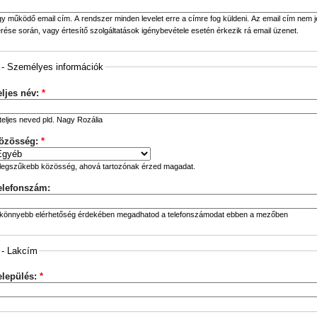
y működő email cím. A rendszer minden levelet erre a címre fog küldeni. Az email cím nem je
rése során, vagy értesítő szolgáltatások igénybevétele esetén érkezik rá email üzenet.
 - Személyes információk
eljes név:
*
teljes neved pld. Nagy Rozália
özösség:
*
legszűkebb közösség, ahová tartozónak érzed magadat.
elefonszám:
könnyebb elérhetőség érdekében megadhatod a telefonszámodat ebben a mezőben
 - Lakcím
elepülés:
*