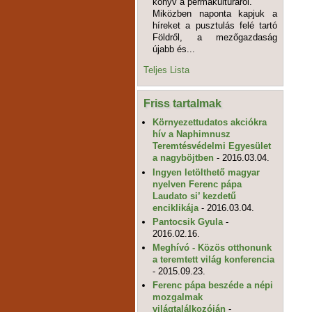
könyv a permakultúráról.
Miközben naponta kapjuk a
híreket a pusztulás felé tartó
Földről, a mezőgazdaság
újabb és...
Teljes Lista
Friss tartalmak
Környezettudatos akciókra
hív a Naphimnusz
Teremtésvédelmi Egyesület
a nagyböjtben
- 2016.03.04.
Ingyen letölthető magyar
nyelven Ferenc pápa
Laudato si’ kezdetű
enciklikája
- 2016.03.04.
Pantocsik Gyula
-
2016.02.16.
Meghívó - Közös otthonunk
a teremtett világ konferencia
- 2015.09.23.
Ferenc pápa beszéde a népi
mozgalmak
világtalálkozóján
-