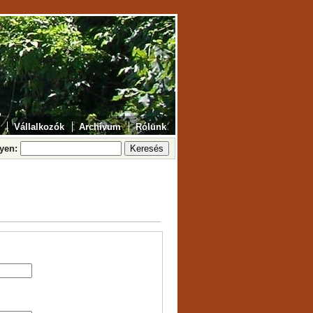
Vállalkozók
Archívum
Rólunk
lyen: