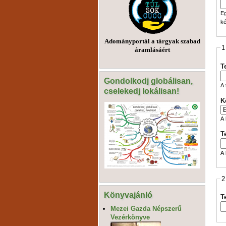
Eg
ké
Adományportál a tárgyak szabad
1
áramlásáért
T
Gondolkodj globálisan,
A 
cselekedj lokálisan!
K
A 
T
A 
2
Könyvajánló
T
Mezei Gazda Népszerű
Vezérkönyve