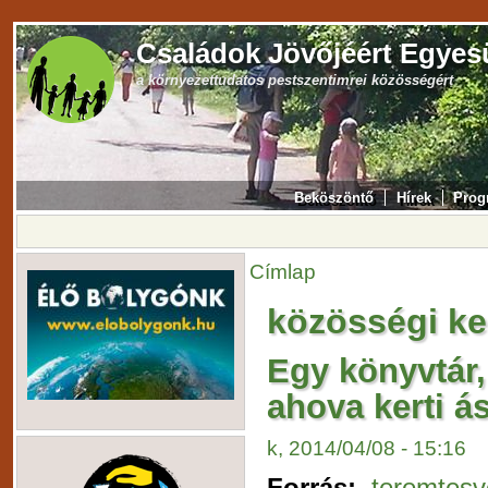
Családok Jövőjéért Egyes
a környezettudatos pestszentimrei közösségért
Beköszöntő
Hírek
Prog
Címlap
közösségi ke
Egy könyvtár,
ahova kerti á
k, 2014/04/08 - 15:16
Forrás:
teremtes