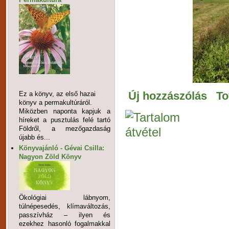
Új hozzászólás
To
Ez a könyv, az első hazai
könyv a permakultúráról.
Miközben naponta kapjuk a
híreket a pusztulás felé tartó
Földről, a mezőgazdaság
újabb és...
Könyvajánló - Gévai Csilla:
Nagyon Zöld Könyv
Ökológiai lábnyom,
túlnépesedés, klímaváltozás,
passzívház – ilyen és
ezekhez hasonló fogalmakkal