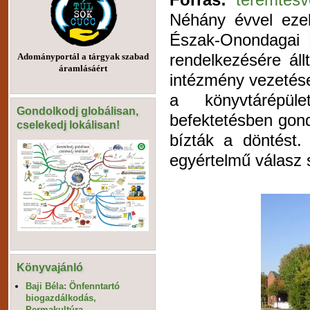
Néhány évvel ezel
Észak-Onondagai K
rendelkezésére áll
Adományportál a tárgyak szabad
áramlásáért
intézmény vezetése
a könyvtárépül
Gondolkodj globálisan,
befektetésben gond
cselekedj lokálisan!
bízták a döntést.
egyértelmű válasz s
Könyvajánló
Baji Béla: Önfenntartó
biogazdálkodás,
Permakultúra