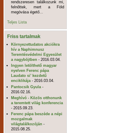
rendszeresen találkozunk mi,
felnőttek, mert a Föld
megóvása égető...
Teljes Lista
Friss tartalmak
Környezettudatos akciókra
hív a Naphimnusz
Teremtésvédelmi Egyesület
a nagyböjtben
- 2016.03.04.
Ingyen letölthető magyar
nyelven Ferenc pápa
Laudato si’ kezdetű
enciklikája
- 2016.03.04.
Pantocsik Gyula
-
2016.02.16.
Meghívó - Közös otthonunk
a teremtett világ konferencia
- 2015.09.23.
Ferenc pápa beszéde a népi
mozgalmak
világtalálkozóján
-
2015.08.25.