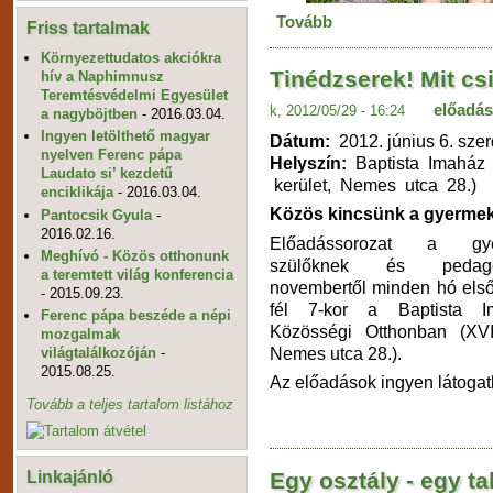
Tovább
Friss tartalmak
Környezettudatos akciókra
Tinédzserek! Mit cs
hív a Naphimnusz
Teremtésvédelmi Egyesület
előadás
k, 2012/05/29 - 16:24
a nagyböjtben
- 2016.03.04.
Ingyen letölthető magyar
Dátum:
2012. június 6. sze
nyelven Ferenc pápa
Helyszín:
Baptista Imaház 
Laudato si’ kezdetű
kerület, Nemes utca 28.)
enciklikája
- 2016.03.04.
Közös kincsünk a gyerme
Pantocsik Gyula
-
2016.02.16.
Előadássorozat a gyer
Meghívó - Közös otthonunk
szülőknek és pedagó
a teremtett világ konferencia
novembertől minden hó első
- 2015.09.23.
fél 7-kor a Baptista 
Ferenc pápa beszéde a népi
Közösségi Otthonban (XVIII
mozgalmak
Nemes utca 28.).
világtalálkozóján
-
2015.08.25.
Az előadások ingyen látogat
Tovább a teljes tartalom listához
Linkajánló
Egy osztály - egy t