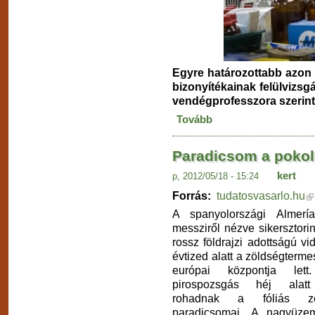
Egyre határozottabb azon 
bizonyítékainak felülvizsg
vendégprofesszora szerint
Tovább
Paradicsom a pokol
kert
p, 2012/05/18 - 15:24
Forrás:
tudatosvasarlo.hu
A spanyolországi Almería
messziről nézve sikersztorin
rossz földrajzi adottságú v
évtized alatt a zöldségterme
európai központja le
pirospozsgás héj alat
rohadnak a fóliás zöl
paradicsomai. A nagyüzem