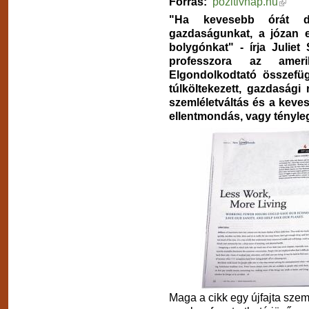
Forrás:
pozitivnap.hu
"Ha kevesebb órát d
gazdaságunkat, a józan 
bolygónkat" - írja Julie
professzora az ame
Elgondolkodtató összefüg
túlköltekezett, gazdasági
szemléletváltás és a kev
ellentmondás, vagy tényleg
Maga a cikk egy újfajta szem