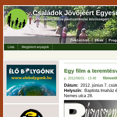
Családok Jövőjéért Egyes
a környezettudatos pestszentimrei közösségért
Beköszöntő
Hírek
Prog
Lista
Megjelent anyagok
Egy film a teremté
filmvetí
p, 2012/06/01 - 13:48
Dátum:
2012. június 7. csüt
Helyszín:
Baptista Imaház é
Nemes utca 28.