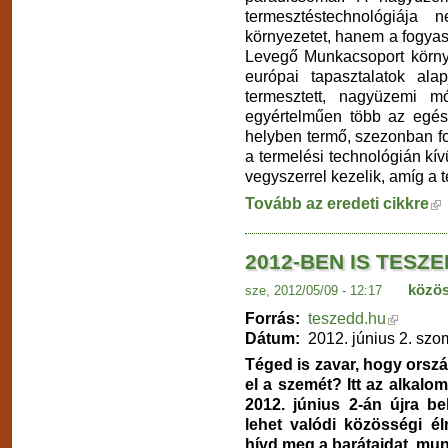
termesztéstechnológiája
környezetet, hanem a fogyasz
Levegő Munkacsoport környe
európai tapasztalatok alap
termesztett, nagyüzemi mód
egyértelműen több az egés
helyben termő, szezonban f
a termelési technológián kívü
vegyszerrel kezelik, amíg a t
Tovább az eredeti cikkre
2012-BEN IS TESZE
közös
sze, 2012/05/09 - 12:17
Forrás:
teszedd.hu
Dátum:
2012. június 2. sz
Téged is zavar, hogy orszá
el a szemét? Itt az alkalo
2012. június 2-án újra b
lehet valódi közösségi él
hívd meg a barátaidat, mun