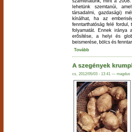
számíthatunk, mint a 2008.
lehetünk szemtanúi, amel
társadalmi, gazdasági) mé
kínálhat, ha az emberiség
fenntarthatóság felé fordul,
folyamatát. Ennek iránya 
erősítése, a helyi és glo
beismerése, bölcs és fenntar
Tovább
A szegények krumpli
cs, 2012/05/03 - 13:41 — magdus