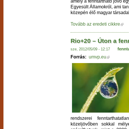
amely a fenntartható jövő egyi
Egyesült Államokról, ami ta
közepén élő magyar társada
Tovább az eredeti cikkre
Rio+20 – Úton a fen
fennt
sze, 2012/05/09 - 12:17
Forrás:
umvp.eu
rendszerei fenntarthatat
közeljövőben sokkal mély