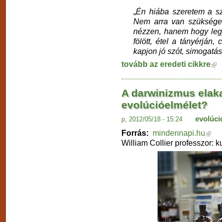
„
Én hiába szeretem a s
Nem arra van szükség
nézzen, hanem hogy legy
fölött, étel a tányérján
kapjon jó szót, simogatást
tovább az eredeti cikkre
A darwinizmus elak
evolúcióelmélet?
evolúci
p, 2012/05/18 - 15:24
Forrás:
mindennapi.hu
William Collier professzor: 