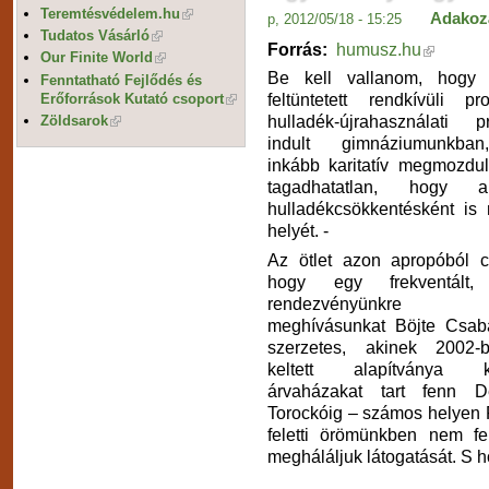
Teremtésvédelem.hu
Adakoz
p, 2012/05/18 - 15:25
Tudatos Vásárló
Forrás:
humusz.hu
Our Finite World
Be kell vallanom, hogy
Fenntatható Fejlődés és
feltüntetett rendkívüli p
Erőforrások Kutató csoport
hulladék-újrahasználati p
Zöldsarok
indult gimnáziumunkba
inkább karitatív megmozdul
tagadhatatlan, hogy 
hulladékcsökkentésként is 
helyét. -
Az ötlet azon apropóból cs
hogy egy frekventált,
rendezvényünkre el
meghívásunkat Böjte Csab
szerzetes, akinek 2002-
keltett alapítványa kö
árvaházakat tart fenn Dé
Torockóig – számos helyen 
feletti örömünkben nem fe
megháláljuk látogatását. S 