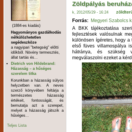
Zöldpályás beruház
zöldter
k, 2012/05/29 - 16:24
Forrás:
Megyeri Szabolcs k
(1884-es kiadás)
A BKK tájékoztatása szer
Hagyományos gazdálkodás
fejlesztések valósulnak m
nélkülözhetetlen
különösen ígéretes, hogy a t
segédeszköze
első füves villamospálya i
a nagyipari "betegség" előtti
hátránya, és szükség 
időkből. Növény termesztés,
megválaszolni ezeket a kérd
állat tartás és...
Dietrich von Hildebrand:
Házasság – a hűséges
szerelem titka
Korunkban a házasság súlyos
helyzetben van. A neves
szerző könyvében feltárja a
természetes házasság
értékeit, fontosságát, és
bemutatja azt a szerepet,
melyet a házasság játszik a
hűséges...
Teljes Lista