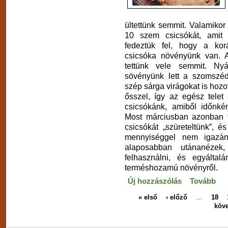
ültettünk semmit. Valamikor
10 szem csicsókát, amit 
fedeztük fel, hogy a kor
csicsóka növényünk van. A
tettünk vele semmit. Nyá
sövényünk lett a szomszéd
szép sárga virágokat is hozo
ősszel, így az egész telet a
csicsókánk, amiből időnkén
Most márciusban azonban fe
csicsókát „szüreteltünk”, 
mennyiséggel nem igazán
alaposabban utánanézek,
felhasználni, és egyáltal
terméshozamú növényről.
Új hozzászólás
Tovább
« első
‹ előző
…
18
köve