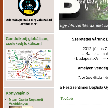
Adományportál a tárgyak szabad
áramlásáért
Gondolkodj globálisan,
Szeretettel várunk B
cselekedj lokálisan!
2012. június 7-
a Baptista Im
- Budapest XVIII. – 
amelyen vendégün
(A belépés díjtalan, 
a Pestszentimrei Baptista G
Könyvajánló
Tovább
Mezei Gazda Népszerű
Vezérkönyve