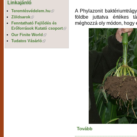
Linkajánló
A Phylazonit baktériumtrág
Teremtésvédelem.hu
földbe juttatva értékes 
Zöldsarok
méghozzá oly módon, hogy ez
Fenntatható Fejlődés és
Erőforrások Kutató csoport
Our Finite World
Tudatos Vásárló
Tovább