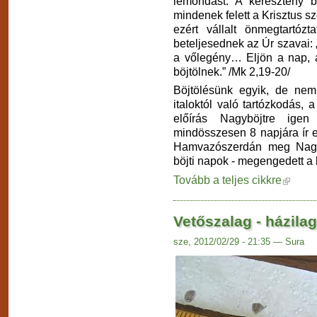
lemondást. A keresztény 
mindenek felett a Krisztus 
ezért vállalt önmegtartózt
beteljesednek az Úr szavai:
a vőlegény… Eljön a nap, a
böjtölnek.” /Mk 2,19-20/
Böjtölésünk egyik, de nem
italoktól való tartózkodás,
előírás Nagyböjtre ige
mindösszesen 8 napjára ír 
Hamvazószerdán meg Nagyp
böjti napok - megengedett a
Tovább a teljes cikkre
Vetőszalag - házilag
sze, 2012/02/29 - 21:35 — Sura