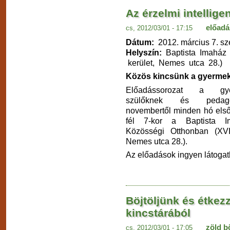
Az érzelmi intellige
előadá
cs, 2012/03/01 - 17:15
Dátum:
2012. március 7. sz
Helyszín:
Baptista Imaház 
kerület, Nemes utca 28.)
Közös kincsünk a gyerme
Előadássorozat a gyer
szülőknek és pedagó
novembertől minden hó első
fél 7-kor a Baptista 
Közösségi Otthonban (XVIII
Nemes utca 28.).
Az előadások ingyen látogat
Böjtöljünk és étkezz
kincstárából
zöld b
cs, 2012/03/01 - 17:05