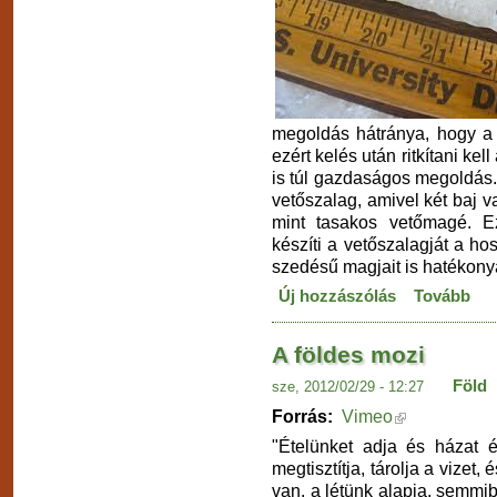
megoldás hátránya, hogy a 
ezért kelés után ritkítani ke
is túl gazdaságos megoldás
vetőszalag, amivel két baj va
mint tasakos vetőmagé. E
készíti a vetőszalagját a ho
szedésű magjait is hatékonya
Új hozzászólás
Tovább
A földes mozi
Föld
sze, 2012/02/29 - 12:27
Forrás:
Vimeo
"Ételünket adja és házat é
megtisztítja, tárolja a vizet,
van, a létünk alapja, semmi