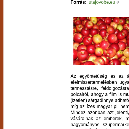
Forrás:
utajovobe.eu
Az egyöntetűség és az á
élelmiszertermelésben ugy
termesztésre, feldolgozás
polcairól, ahogy a film is m
(ízetlen) sárgadinnye adható 
míg az ízes magyar pl. nem
Mindez azonban azt jelenti
vásárolnak az emberek, m
hagyományos, szupermarke