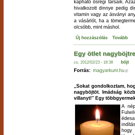
kapható ősrégi társaik. Aza
hivatkozott dinnye pedig d
vitamin vagy az ásványi an
a vásárlót, ha a tömegterm
olcsóbb, mint máshol.
Új hozzászólás
Tovább
Egy ötlet nagyböjtre:
böjt
cs, 2012/02/23 - 18:38
Forrás:
magyarkurir.hu
„Sokat gondolkoztam, hog
nagyböjtöt. Imádság közb
villanyt!” Egy többgyermek
A nép
Fulwi
édesa
indítá
hogy 