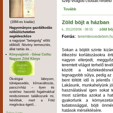
szép világod csodáit hirdet
Tovább
Zöld böjt a házban
(1884-es kiadás)
Hagyományos gazdálkodás
zöld böj
k, 2012/03/06 - 08:55
nélkülözhetetlen
Forrás:
teremtesvedelem.h
segédeszköze
a nagyipari "betegség" előtti
időkből. Növény termesztés,
állat tartás és...
Sokan a böjtöt szinte kizá
Könyvajánló - Gévai Csilla:
étkezési korlátozásokra ért
Nagyon Zöld Könyv
nagyon elterjedt, meggyő
teremtett világot terhelő te
között a közlekedés
legnagyobb súlya, pedig az
Ökológiai lábnyom,
bent töltött idő is jelentős 
túlnépesedés, klímaváltozás,
Lakásunk, munkahelyünk jó 
passzívház – ilyen és
használatával igen sokat 
ezekhez hasonló fogalmakkal
most számba azokat a hat
rendszeresen találkozunk mi,
gyakorlunk a környezetün
felnőttek, mert a Föld
megóvása égető...
tudatossággal, böjti önmé
hatások mérséklésére.