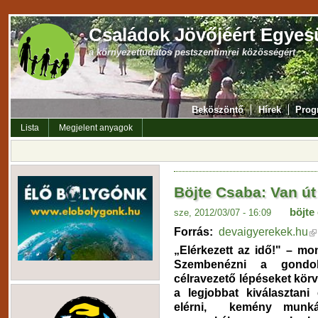
Családok Jövőjéért Egyes
a környezettudatos pestszentimrei közösségért
Beköszöntő
Hírek
Prog
Lista
Megjelent anyagok
Böjte Csaba: Van út
böjte
sze, 2012/03/07 - 16:09
Forrás:
devaigyerekek.hu
„Elérkezett az idő!" – mo
Szembenézni a gondokk
célravezető lépéseket körv
a legjobbat kiválasztani 
elérni, kemény munkáv