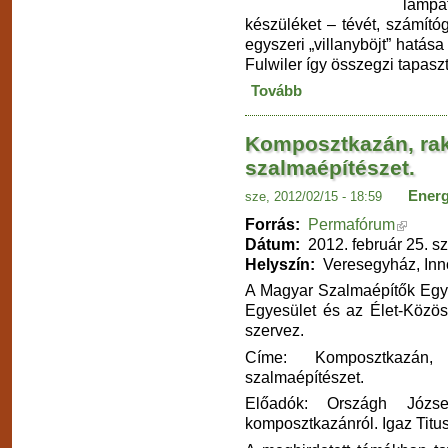
lámpá
készüléket – tévét, számít
egyszeri „villanyböjt” hatása
Fulwiler így összegzi tapaszt
Tovább
Komposztkazán, rak
szalmaépítészet.
Energ
sze, 2012/02/15 - 18:59
Forrás:
Permafórum
Dátum:
2012. február 25. s
Helyszín:
Veresegyház, Inn
A Magyar Szalmaépítők Egye
Egyesület és az Élet-Közös
szervez.
Címe: Komposztkazán,
szalmaépítészet.
Előadók: Országh Józ
komposztkazánról. Igaz Titus