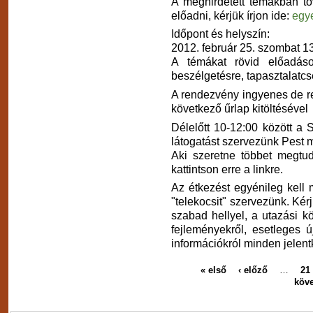
A meghirdetett témákban to
előadni, kérjük írjon ide:
egy
Időpont és helyszín:
2012. február 25. szombat 1
A témákat rövid előadáso
beszélgetésre, tapasztalatcs
A rendezvény ingyenes de reg
következő űrlap kitöltésével
Délelőtt 10-12:00 között a
látogatást szervezünk Pest
Aki szeretne többet megtud
kattintson erre a linkre.
Az étkezést egyénileg kell
"telekocsit" szervezünk. Kér
szabad hellyel, a utazási 
fejleményekről, esetleges ú
információkról minden jelent
« első
‹ előző
…
21
köve