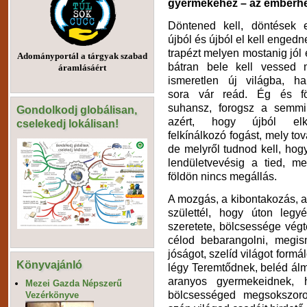
gyermekéhez – az emberhez
Döntened kell, döntések el
újból és újból el kell engedn
trapézt melyen mostanig jól e
Adományportál a tárgyak szabad
bátran bele kell vessed
áramlásáért
ismeretlen új világba, ha
sora vár reád. Ég és fö
suhansz, forogsz a semmi
Gondolkodj globálisan,
azért, hogy újból el
cselekedj lokálisan!
felkínálkozó fogást, mely tov
de melyről tudnod kell, hog
lendületvevésig a tied, m
földön nincs megállás.
A mozgás, a kibontakozás, a t
születtél, hogy úton legy
szeretete, bölcsessége vég
célod bebarangolni, megis
jóságot, szelíd világot formál
Könyvajánló
légy Teremtődnek, beléd álm
aranyos gyermekeidnek, 
Mezei Gazda Népszerű
bölcsességed megsokszoro
Vezérkönyve