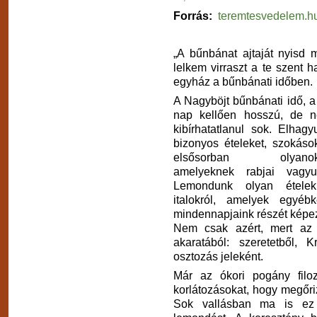
Forrás:
teremtesvedelem.h
„A bűnbánat ajtaját nyisd
lelkem virraszt a te szent 
egyház a bűnbánati időben.
A Nagyböjt bűnbánati idő, a
nap kellően hosszú, de 
kibírhatatlanul sok. Elhagy
bizonyos ételeket, szokások
elsősorban olyanoka
amelyeknek rabjai vagyu
Lemondunk olyan ételekr
italokról, amelyek egyébk
mindennapjaink részét képez
Nem csak azért, mert az 
akaratából: szeretetből, 
osztozás jeleként.
Már az ókori pogány filoz
korlátozásokat, hogy megőri
Sok vallásban ma is ez m