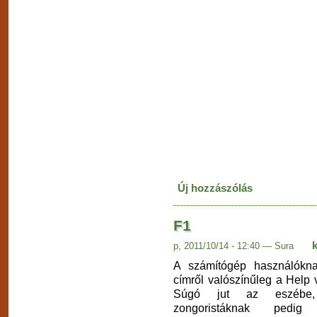
Új hozzászólás
F1
k
p, 2011/10/14 - 12:40 — Sura
A számítógép használókn
címről valószínűleg a Help 
Súgó jut az eszébe
zongoristáknak pedig