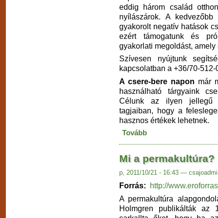
eddig három család otthoná
nyílászárok. A kedvezőbb 
gyakorolt negatív hatások 
ezért támogatunk és pró
gyakorlati megoldást, amely e
Szívesen nyújtunk segíts
kapcsolatban a +36/70-512-
A csere-bere napon
már me
használható tárgyaink cse
Célunk az ilyen jellegű 
tagjaiban, hogy a felesleg
hasznos értékek lehetnek.
Tovább
Mi a permakultúra?
p, 2011/10/21 - 16:43 — csajoadmi
Forrás:
http://www.eroforr
A permakultúra alapgondola
Holmgren publikálták az
sarkallta őket, hogy ha a