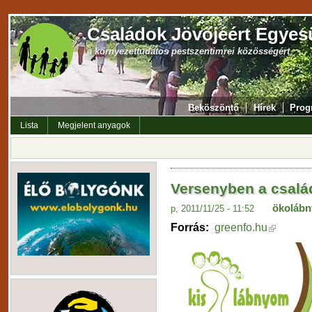
Családok Jövőjéért Egyes
a környezettudatos pestszentimrei közösségért
Beköszöntő
Hírek
Prog
Lista
Megjelent anyagok
Versenyben a csalá
ökoláb
p, 2011/11/25 - 11:52
Forrás:
greenfo.hu