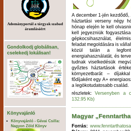
A december 1-jén kezdődő, „
háztartási verseny négy 
Adományportál a tárgyak szabad
hónap elején le kell olvasni
áramlásáért
kell jegyezniük fogyasztásai
gépkocsihasználat, élelmi
feladat megoldására is válla
Gondolkodj globálisan,
közül talán a legfont
cselekedj lokálisan!
energiahasználatát, és terv
tudnak viselkedésük megvál
győztes háztartások érték
környezetbarát – díjakk
fődíjaként egy A+ energiao
a legökotudatosabb család.
részletek:
Versenyben a c
132.95 Kb)
Könyvajánló
Magyar „Fenntarthat
Könyvajánló - Gévai Csilla:
Forrás:
www.fenntarthatosa
Nagyon Zöld Könyv