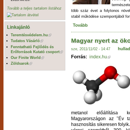
természet
Tovább a teljes tartalom listához
több száz évet a folytonos növe
stabil működése szempontjából fo
Tovább
Linkajánló
Teremtésvédelem.hu
Magyar nyert az ök
Tudatos Vásárló
Fenntatható Fejlődés és
hulla
sze, 2011/11/02 - 14:47
Erőforrások Kutató csoport
Forrás:
index.hu
Our Finite World
Zöldsarok
metanol előállítása k
Magyarországon az "Év ta
hasznosítás sikeresen foly