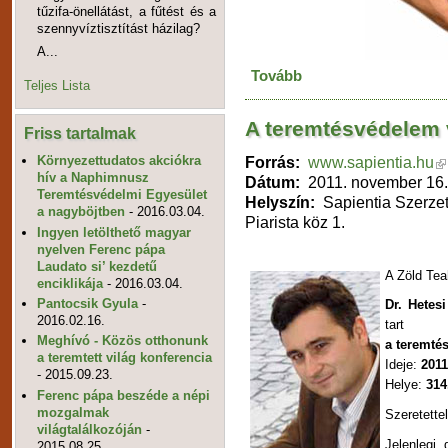
tűzifa-önellátást, a fűtést és a
szennyvíztisztítást házilag?
A...
Tovább
Teljes Lista
A teremtésvédelem 
Friss tartalmak
Forrás:
www.sapientia.hu
Környezettudatos akciókra
hív a Naphimnusz
Dátum:
2011. november 16.
Teremtésvédelmi Egyesület
Helyszín:
Sapientia Szerzet
a nagyböjtben
- 2016.03.04.
Piarista köz 1.
Ingyen letölthető magyar
nyelven Ferenc pápa
Laudato si’ kezdetű
A Zöld Te
enciklikája
- 2016.03.04.
Pantocsik Gyula
-
Dr. Hetes
2016.02.16.
tart
Meghívó - Közös otthonunk
a teremté
a teremtett világ konferencia
Ideje:
2011
- 2015.09.23.
Helye:
314
Ferenc pápa beszéde a népi
mozgalmak
Szeretette
világtalálkozóján
-
Jelenlegi
2015.08.25.