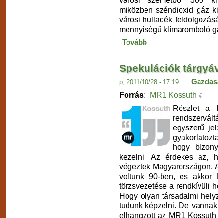
városi szemétből 300 kil
miközben széndioxid gáz ki
városi hulladék feldolgozás
mennyiségű klímaromboló gáz
Tovább
Spekulációk tárgyáv
Gazdas
p, 2011/10/28 - 17:19
Forrás:
MR1 Kossuth
Részlet a 
rendszervált
egyszerű jel
gyakorlatozt
hogy bizony
kezelni. Az érdekes az, 
végeztek Magyarországon. A
voltunk 90-ben, és akkor
törzsvezetése a rendkívüli h
Hogy olyan társadalmi hely
tudunk képzelni. De vannak a
elhangzott az MR1 Kossuth 