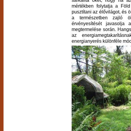
mértékben folytatja a Föld 
pusztítani az élővilágot, és
a természetben zajló ök
érvényesítését javasolja
megtermelése során. Hangs
az energiamegtakarításn
energianyerés különféle mód