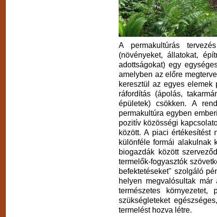
A permakultúrás tervezé
(növényeket, állatokat, épí
adottságokat) egy egységes
amelyben az előre megterve
keresztül az egyes elemek p
ráfordítás (ápolás, takarm
épületek) csökken. A ren
permakultúra egyben emberi 
pozitív közösségi kapcsola
között. A piaci értékesítést
különféle formái alakulnak 
biogazdák között szerveződ
termelők-fogyasztók szövetk
befektetéseket" szolgáló pé
helyen megvalósultak már a
természetes környezetet, 
szükségleteket egészséges,
termelést hozva létre.