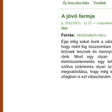
Új hozzászólás
Tovább
A jövő farmja
p, 2011/10/21 - 11:22 — csajoadmi
élet
Forrás:
rezervatum.net
Épp elég sokat írunk a vál
hogy miért fog összeomlani
krízisek lesznek és menny
ránk. Most egy olyan 
élelmiszertermelés egy leh
szólva számomra olyan sz
megvalósítása, hogy még eg
világban is ezt választanám: