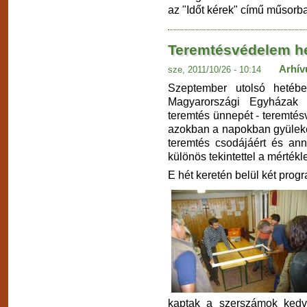
az "Időt kérek" című műsorb
Teremtésvédelem he
Arhí
sze, 2011/10/26 - 10:14
Szeptember utolsó hetéb
Magyarországi Egyházak
teremtés ünnepét - teremté
azokban a napokban gyüleke
teremtés csodájáért és ann
különös tekintettel a mérték
E hét keretén belül két prog
kaptak a szerszámok kedv