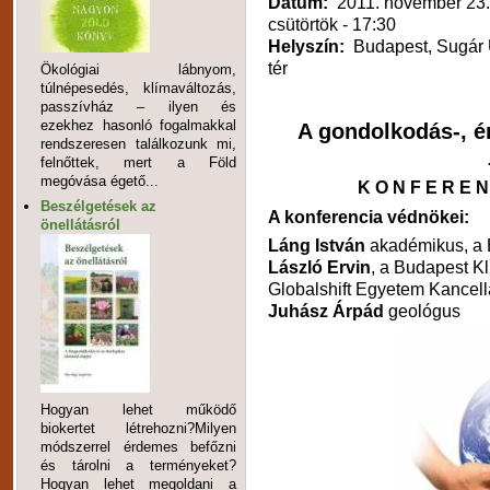
Dátum:
2011. november 23.
csütörtök - 17:30
Helyszín:
Budapest, Sugár 
tér
Ökológiai lábnyom,
túlnépesedés, klímaváltozás,
passzívház – ilyen és
ezekhez hasonló fogalmakkal
A gondolkodás-, é
rendszeresen találkozunk mi,
felnőttek, mert a Föld
megóvása égető...
K O N F E R E N
Beszélgetések az
A konferencia védnökei:
önellátásról
Láng István
akadémikus, a B
László Ervin
, a Budapest K
Globalshift Egyetem Kancell
Juhász Árpád
geológus
Hogyan lehet működő
biokertet létrehozni?Milyen
módszerrel érdemes befőzni
és tárolni a terményeket?
Hogyan lehet megoldani a