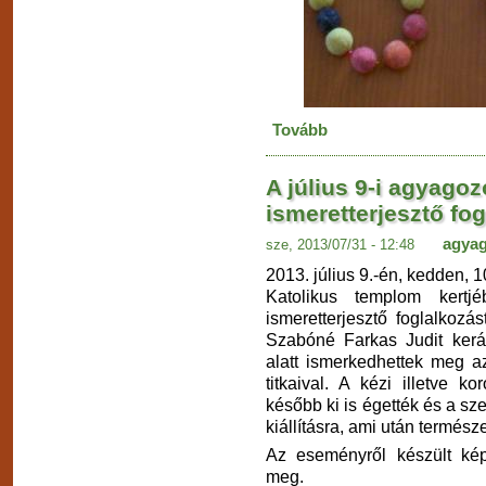
Tovább
A július 9-i agyago
ismeretterjesztő fo
agya
sze, 2013/07/31 - 12:48
2013. július 9.-én, kedden, 
Katolikus templom kertj
ismeretterjesztő foglalkozá
Szabóné Farkas Judit ker
alatt ismerkedhettek meg 
titkaival. A kézi illetve k
később ki is égették és a sz
kiállításra, ami után termés
Az eseményről készült képe
meg.