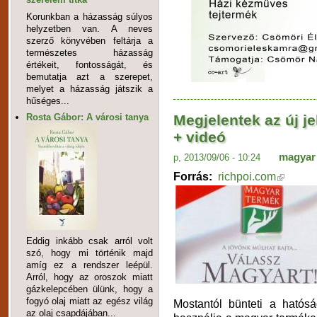
Korunkban a házasság súlyos
helyzetben van. A neves
szerző könyvében feltárja a
természetes házasság
értékeit, fontosságát, és
bemutatja azt a szerepet,
melyet a házasság játszik a
hűséges...
Megjelentek az új j
Rosta Gábor: A városi tanya
+ videó
magyar
p, 2013/09/06 - 10:24
Forrás:
richpoi.com
Eddig inkább csak arról volt
szó, hogy mi történik majd
amíg ez a rendszer leépül.
Arról, hogy az oroszok miatt
gázkelepcében ülünk, hogy a
fogyó olaj miatt az egész világ
Mostantól bünteti a hatósá
az olaj csapdájában...