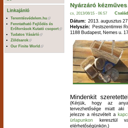
Nyárzáró kézműves 
Linkajánló
Család
cs, 2013/08/15 - 06:57
Teremtésvédelem.hu
Dátum:
2013. augusztus 27
Fenntatható Fejlődés és
Helyszín:
Pestszentimrei R
Erőforrások Kutató csoport
1188 Budapest, Nemes u. 17
Tudatos Vásárló
Zöldsarok
Our Finite World
Mindenkit szeretette
(Kérjük, hogy az anyag
tervezhetősége miatt aki 
jelezze a részvételt a
kapcs
ürlapunkon
keresztül v
elérhetőségünkön.)