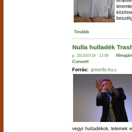
emelve
teremt
közös
beszélg
Tovább
Nulla hulladék Tras
filmajá
p, 2013/07/19 - 13:09
Connett
Forrás:
greenfo.hu
vegyi hulladékok, tetemek 