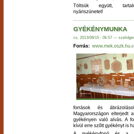
Töltsük együtt, tart
nyáriszünetet!
GYÉKÉNYMUNKA
cs, 2013/08/15 - 06:57 — szelídge
Forrás:
www.mek.oszk.hu
források és ábrázolás
Magyarországon elterjedt a 
gyékényen való alvás. A f
kívül erre szőtt gyékényt is 
A gyékényfonó és a -