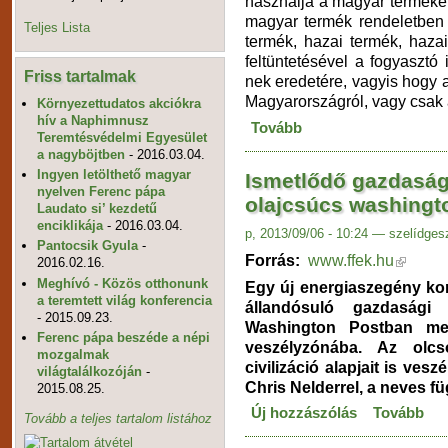
használja a magyar terméke
ma­gyar ter­mék ren­de­let­ben
Teljes Lista
ter­mék, hazai ter­mék, hazai f
fel­tün­te­té­sé­vel a fo­gyasz­tó
Friss tartalmak
nek ere­de­té­re, vagy­is hogy 
Ma­gyar­or­szág­ról, vagy csak a
Környezettudatos akciókra
hív a Naphimnusz
Tovább
Teremtésvédelmi Egyesület
a nagyböjtben
- 2016.03.04.
Ingyen letölthető magyar
Ismetlődő gazdaság
nyelven Ferenc pápa
olajcsúcs washingto
Laudato si’ kezdetű
enciklikája
- 2016.03.04.
p, 2013/09/06 - 10:24 — szelídges
Pantocsik Gyula
-
Forrás:
www.ffek.hu
2016.02.16.
Meghívó - Közös otthonunk
Egy új energiaszegény ko
a teremtett világ konferencia
állandósuló gazdasági
- 2015.09.23.
Washington Postban megj
Ferenc pápa beszéde a népi
veszélyzónába. Az olc
mozgalmak
civilizáció alapjait is vesz
világtalálkozóján
-
Chris Nelderrel, a neves fü
2015.08.25.
Új hozzászólás
Tovább
Tovább a teljes tartalom listához