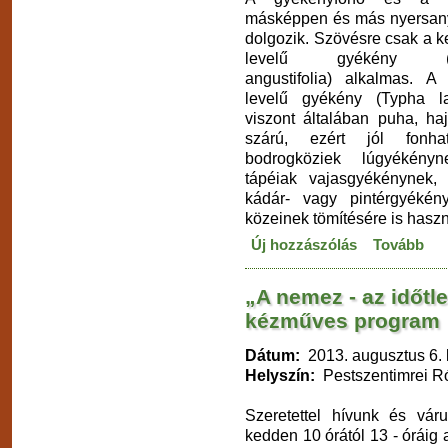
másképpen és más nyersan
dolgozik. Szövésre csak a 
levelű gyékény (T
angustifolia) alkalmas. A
levelű gyékény (Typha lat
viszont általában puha, ha
szárú, ezért jól fonh
bodrogköziek lúgyékény
tápéiak vajasgyékénynek, 
kádár- vagy pintérgyéké
közeinek tömítésére is haszn
Új hozzászólás
Tovább
„A nemez - az időtl
kézműves program
Dátum:
2013. augusztus 6. 
Helyszín:
Pestszentimrei Ró
Szeretettel hívunk és vá
kedden 10 órától 13 - órái