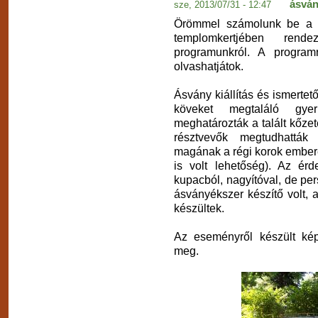
ásván
sze, 2013/07/31 - 12:47
Örömmel számolunk be a jú
templomkertjében rende
programunkról. A program
olvashatjátok.
Ásvány kiállítás és ismertető
köveket megtaláló gye
meghatározták a talált kőzet
résztvevők megtudhatták 
magának a régi korok ember
is volt lehetőség). Az érd
kupacból, nagyítóval, de p
ásványékszer készítő volt, 
készültek.
Az eseményről készült képe
meg.