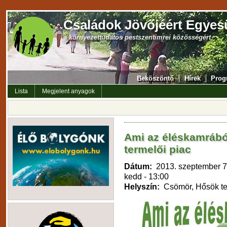
Családok Jövőjéért Egyes
a környezettudatos pestszentimrei közösségért
Beköszöntő
Hírek
Prog
Lista
Megjelent anyagok
Ami az éléskamrából
termelői piac
Dátum:
2013. szeptember 7
kedd - 13:00
Helyszín:
Csömör, Hősök te