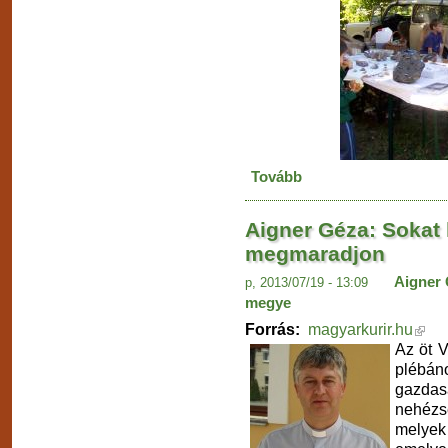
Tovább
Aigner Géza: Sokat k
megmaradjon
Aigner
p, 2013/07/19 - 13:09
megye
Forrás:
magyarkurir.hu
Az öt V
plébá
gazda
nehézs
melyek