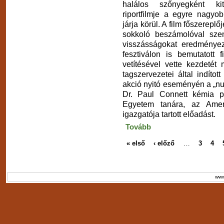
halálos szőnyegként ki
riportfilmje a egyre nagyo
járja körül. A film főszerepl
sokkoló beszámolóval sze
visszásságokat eredményez
fesztiválon is bemutatott 
vetítésével vette kezdet
tagszervezetei által indít
akció nyitó eseményén a „nul
Dr. Paul Connett kémia p
Egyetem tanára, az Amer
igazgatója tartott előadást.
Tovább
« első
‹ előző
…
3
4
www