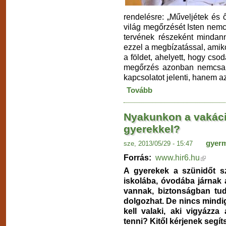
rendelésre: „Műveljétek és őr
világ megőrzését Isten nem
tervének részeként mindann
ezzel a megbízatással, amiko
a földet, ahelyett, hogy cs
megőrzés azonban nemcsak 
kapcsolatot jelenti, hanem a
Tovább
Nyakunkon a vakáci
gyerekkel?
gyer
sze, 2013/05/29 - 15:47
Forrás:
www.hir6.hu
A gyerekek a szünidőt sz
iskolába, óvodába járnak a
vannak, biztonságban tud
dolgozhat. De nincs mindig
kell valaki, aki vigyázza 
tenni? Kitől kérjenek segí