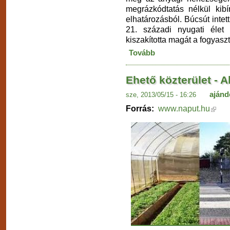
megrázkódtatás nélkül kibí
elhatározásból. Búcsút inte
21. századi nyugati éle
kiszakította magát a fogyasz
Tovább
Ehető közterület - A
ajánd
sze, 2013/05/15 - 16:26
Forrás:
www.naput.hu