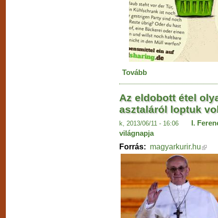
Tovább
Az eldobott étel ol
asztaláról loptuk vo
I. Fere
k, 2013/06/11 - 16:06
világnapja
Forrás:
magyarkurir.hu