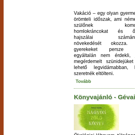
Vakáció – egy olyan gyerm
örömteli időszak, ami ném
szülőnek komo
homlokráncokat és ő
hajszálai számán
növekedését okozza.
gyerekeket persze 
egyáltalán nem érdekli, 
megérdemelt szünidejüke
lehető legvidámabban, l
szeretnék eltölteni.
Tovább
Könyvajánló - Gévai