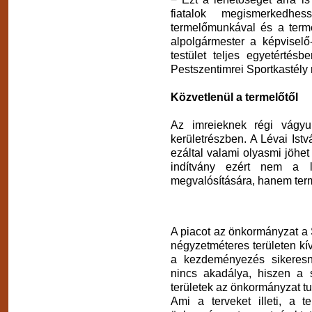
fiatalok megismerkedh
termelőmunkával és a term
alpolgármester a képviselő
testület teljes egyetértés
Pestszentimrei Sportkastély 
Közvetlenül a termelőtől
Az imreieknek régi vágyu
kerületrészben. A Lévai Istvá
ezáltal valami olyasmi jöhet
indítvány ezért nem a l
megvalósítására, hanem terme
A piacot az önkormányzat a 
négyzetméteres területen kív
a kezdeményezés sikeresn
nincs akadálya, hiszen a s
területek az önkormányzat t
Ami a terveket illeti, a t