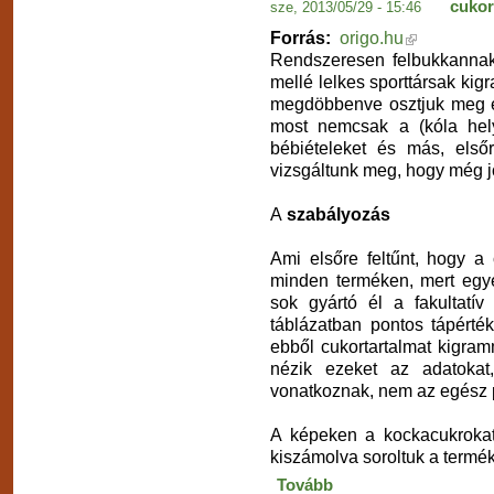
cukor
sze, 2013/05/29 - 15:46
Forrás:
origo.hu
Rendszeresen felbukkannak
mellé lelkes sporttársak ki
megdöbbenve osztjuk meg e
most nemcsak a (kóla hely
bébiételeket és más, első
vizsgáltunk meg, hogy még 
A
szabályozás
Ami elsőre feltűnt, hogy a
minden terméken, mert egye
sok gyártó él a fakultatív
táblázatban pontos tápérték
ebből cukortartalmat kigram
nézik ezeket az adatokat
vonatkoznak, nem az egész p
A képeken a kockacukrokat
kiszámolva soroltuk a termék
Tovább