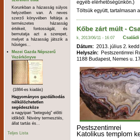
egyéb elérhetőségünkön.)
Korunkban a házasság súlyos
Töltsük együtt, tartalmasan a
helyzetben van. A neves
szerző könyvében feltárja a
természetes házasság
Kőbe zárt múlt - Cs
értékeit, fontosságát, és
bemutatja azt a szerepet,
Családi
k, 2013/06/11 - 16:07
melyet a házasság játszik a
hűséges...
Dátum:
2013. július 2. kedd
Mezei Gazda Népszerű
Helyszín:
Pestszentimrei R
Vezérkönyve
1188 Budapest, Nemes u. 17
(1884-es kiadás)
Hagyományos gazdálkodás
nélkülözhetetlen
segédeszköze
a nagyipari "betegség" előtti
időkből. Növény termesztés,
állat tartás és...
Pestszentimrei
Katolikus templom ke
Teljes Lista