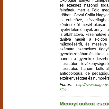
Ökológiai lábnyom, túlnépes
és ezekhez hasonló fogal
felnőttek, mert a Föld me
időben. Gévai Csilla Nagyo
is érthetővé, kézzelfogh
kérdésekről mesél okosan, 
nyelvi leleménnyel, annyi h
is átláthatóvá, kezelhetővé
tanítva mesél a Földön 
működéséről, és mesélve 
számára személyes üggyé
gyerekszobában és iskolai kö
hanem a gyerekek kezében
illusztrátori tevékenységé
illusztrátor, hanem kultur
antropológus, de pedagóg
érzékenységgel és humorérzé
Forrás:
http://www.pagony
kft
Mennyi cukrot eszü