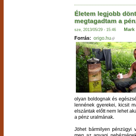
Életem legjobb dönt
megtagadtam a pén
Mark 
sze, 2013/05/29 - 15:46
Forrás:
origo.hu
olyan boldognak és egészsé
lennének gyerekei, kicsit 
elszántak előtt nem lehet a
a pénz uralmának.
Jöhet bármilyen pénzügyi v
meg az anyagi nehézségek, 