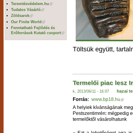
Teremtésvédelem.hu
Tudatos Vásárló
Zöldsarok
Our Finite World
Fenntatható Fejlődés és
Erőforrások Kutató csoport
Töltsük együtt, tarta
Termelői piac lesz 
hazai t
k, 2013/06/11 - 16:07
Forrás:
www.bp18.hu
A helyiek kívánságának megf
Pestszentimrén: mégpedig eg
termelőktől vásárolhatunk
− Ezt a lehetőséget arra is