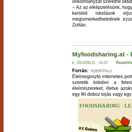
önkormányzat szeretné oktatá
− Az az elképzelésünk, hogy
kerületi iskolások elj
megismerkedhetnének ezze
Zoltán.
Myfoodsharing.at - 
Ausztri
k, 2013/06/11 - 16:07
Forrás:
nyest.hu
Ételmegosztó internetes por
szeretik kidobni a fele
élelmiszereket, illetve azo
egy fél doboz tojás vagy e