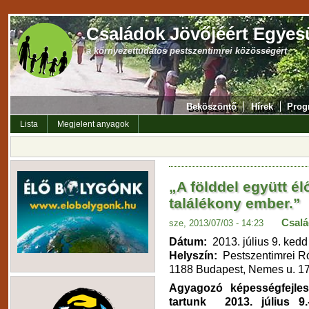
Családok Jövőjéért Egyes
a környezettudatos pestszentimrei közösségért
Beköszöntő
Hírek
Prog
Lista
Megjelent anyagok
„A földdel együtt él
találékony ember.”
Csalá
sze, 2013/07/03 - 14:23
Dátum:
2013. július 9. kedd
Helyszín:
Pestszentimrei R
1188 Budapest, Nemes u. 17
Agyagozó képességfejlesz
tartunk 2013. július 9.