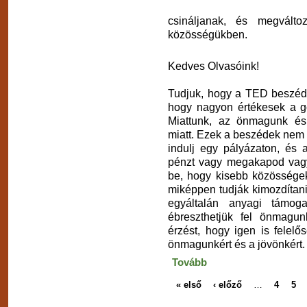
csináljanak, és megválto
közösségükben.
Kedves Olvasóink!
Tudjuk, hogy a TED beszéde
hogy nagyon értékesek a g
Miattunk, az önmagunk és 
miatt. Ezek a beszédek nem ar
indulj egy pályázaton, és 
pénzt vagy megakapod vag
be, hogy kisebb közösségek
miképpen tudják kimozdítani 
egyáltalán anyagi támoga
ébreszthetjük fel önmagu
érzést, hogy igen is felel
önmagunkért és a jövönkért.
Tovább
« első
‹ előző
…
4
5