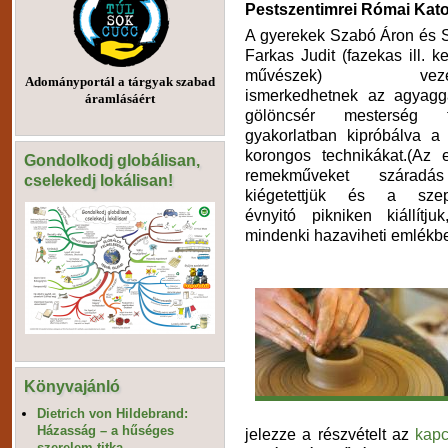
Pestszentimrei Római Kato
A gyerekek Szabó Áron és
Farkas Judit (fazekas ill. k
művészek) vezeté
Adományportál a tárgyak szabad
ismerkedhetnek az agyagg
áramlásáért
gölöncsér mesterség tit
gyakorlatban kipróbálva a
korongos technikákat.(Az e
Gondolkodj globálisan,
remekműveket száradá
cselekedj lokálisan!
kiégetettjük és a szep
évnyitó pikniken kiállítju
mindenki hazaviheti emlékb
Könyvajánló
Dietrich von Hildebrand:
Házasság – a hűséges
jelezze a részvételt az
kapc
szerelem titka