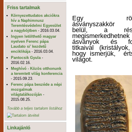
Friss tartalmak
Környezettudatos akciókra
Egy rögtön
hív a Naphimnusz
ásványszakkör k
Teremtésvédelmi Egyesület
belül, a rész
a nagyböjtben
- 2016.03.04.
megismerkedhet
Ingyen letölthető magyar
ásványok és fos
nyelven Ferenc pápa
titkaival (kristály
Laudato si’ kezdetű
enciklikája
- 2016.03.04.
hogy ismerjük, érts
Pantocsik Gyula
-
világot.
2016.02.16.
Meghívó - Közös otthonunk
a teremtett világ konferencia
- 2015.09.23.
Ferenc pápa beszéde a népi
mozgalmak
világtalálkozóján
-
2015.08.25.
Tovább a teljes tartalom listához
Linkajánló