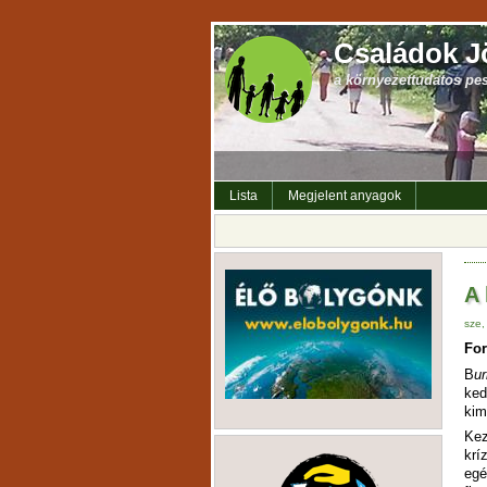
Családok J
a környezettudatos pe
Lista
Megjelent anyagok
A 
sze,
For
B
ur
ke
kim
Kez
krí
egé