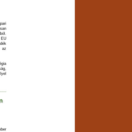
pari
osan
ból.
z EU
dék
 az
gia
ság,
lyel
n
mber