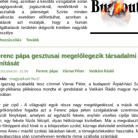
yelték meg, azonban a későbbi vizsgálatok során
dagógusoknál, jogászoknál, rendőröknél is
pasztalták a jelenséget. Szinte minden
lalkozás esetében előfordulhat, azonban a
tatások azt mutatják, hogy a humán
lgáltatások területén dolgozók körében nagyobb
eszélye.
 hozzászólás
Tovább
renc pápa gesztusai megelőlegezik társadalmi
nítását
Ferenc pápa
Várnai Péter
Vatikáni Rádió
 2013/04/10 - 21:56
rás:
magyarkurir.hu
igazság szabaddá tesz címmel Várnai Péter, a budapesti Árpád-házi S
git-plébánia plébánosa mondta el gondolatait a Vatikáni Rádió magyar ny
sában.
 pár cipő - A világsajtó egyik része nagy megelégedéssel, a másik r
rökönyödve fogadta azt a Ferenc pápa péteri szolgálatának szentmis
zült fényképet, amelyen az egyházfő fekete, enyhén viseltes cipője láts
n, egy fekete fűzős félcipő, olyan hétköznapi kivitelben. Már a megválasz
n fölröppent első hírek is a kifejezetten szolid, köznapi életvitelét említették 
nos Aires-i másfél szobás lakásban lakott, a tömegközlekedést használta. 
választása után személyesen rendezte római szállodai számláját.