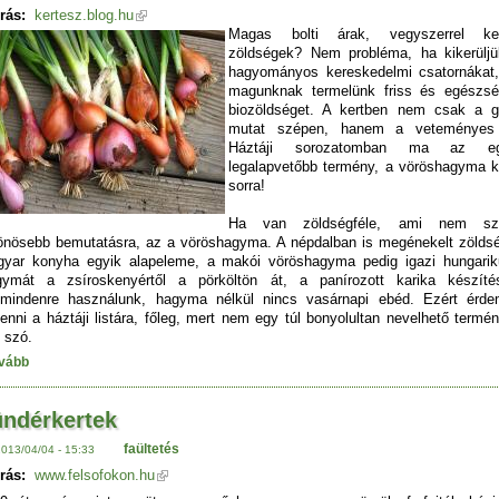
rás:
kertesz.blog.hu
Magas bolti árak, vegyszerrel kez
zöldségek? Nem probléma, ha kikerülj
hagyományos kereskedelmi csatornákat
magunknak termelünk friss és egészs
biozöldséget. A kertben nem csak a 
mutat szépen, hanem a veteményes 
Háztáji sorozatomban ma az eg
legalapvetőbb termény, a vöröshagyma k
sorra!
Ha van zöldségféle, ami nem szo
önösebb bemutatásra, az a vöröshagyma. A népdalban is megénekelt zölds
yar konyha egyik alapeleme, a makói vöröshagyma pedig igazi hungari
ymát a zsíroskenyértől a pörköltön át, a panírozott karika készíté
mindenre használunk, hagyma nélkül nincs vasárnapi ebéd. Ezért érd
venni a háztáji listára, főleg, mert nem egy túl bonyolultan nevelhető termén
 szó.
vább
ndérkertek
faültetés
2013/04/04 - 15:33
rás:
www.felsofokon.hu