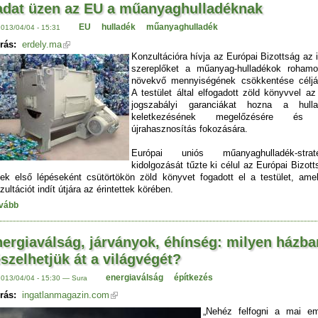
adat üzen az EU a műanyaghulladéknak
EU
hulladék
műanyaghulladék
2013/04/04 - 15:31
rás:
erdely.ma
Konzultációra hívja az Európai Bizottság az i
szereplőket a műanyag-hulladékok roham
növekvő mennyiségének csökkentése céljá
A testület által elfogadott zöld könyvvel a
jogszabályi garanciákat hozna a hulla
keletkezésének megelőzésére és
újrahasznosítás fokozására.
Európai uniós műanyaghulladék-straté
kidolgozását tűzte ki célul az Európai Bizott
ek első lépéseként csütörtökön zöld könyvet fogadott el a testület, amel
zultációt indít útjára az érintettek körében.
vább
ergiaválság, járványok, éhínség: milyen házba
szelhetjük át a világvégét?
energiaválság
építkezés
2013/04/04 - 15:30 — Sura
rás:
ingatlanmagazin.com
„Nehéz felfogni a mai e