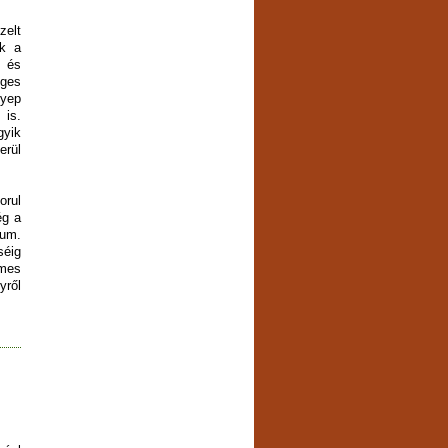
elt
ük a
, és
éges
gyep
is.
yik
erül
rul
ég a
kum.
séig
emes
yről