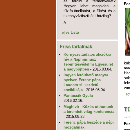
és tárolni a terményeket?
For
Hogyan lehet megoldani a
tűzifa-önellátást, a fűtést és a
szennyvíztisztítást házilag?
A...
Teljes Lista
Friss tartalmak
Környezettudatos akciókra
hív a Naphimnusz
kül
Teremtésvédelmi Egyesület
mag
a nagyböjtben
- 2016.03.04.
Hag
Ingyen letölthető magyar
sok
nyelven Ferenc pápa
fel
Laudato si’ kezdetű
van
enciklikája
- 2016.03.04.
To
Pantocsik Gyula
-
2016.02.16.
Meghívó - Közös otthonunk
Tü
a teremtett világ konferencia
- 2015.09.23.
cs, 
Ferenc pápa beszéde a népi
For
mozgalmak