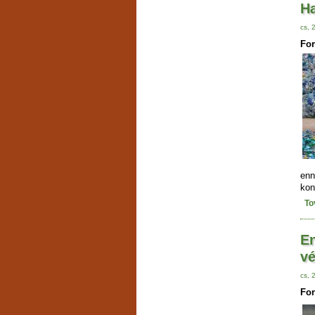
H
cs, 
For
enn
kon
To
En
vé
cs, 
For