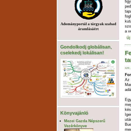
fig
pe
ta
fog
ku
Adományportál a tárgyak szabad
szo
áramlásáért
a v
Új
Gondolkodj globálisan,
Fe
cselekedj lokálisan!
ta
sze,
For
Az 
Mar
adá
Egy
meg
kés
Könyvajánló
Ige
utá
Mezei Gazda Népszerű
Bue
Vezérkönyve
meg