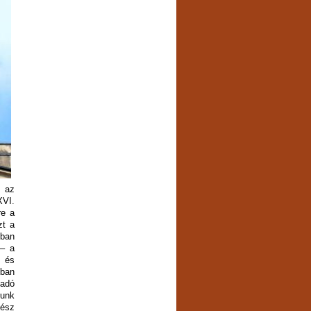
t az
XVI.
re a
zt a
bban
 – a
; és
iban
kadó
runk
gész