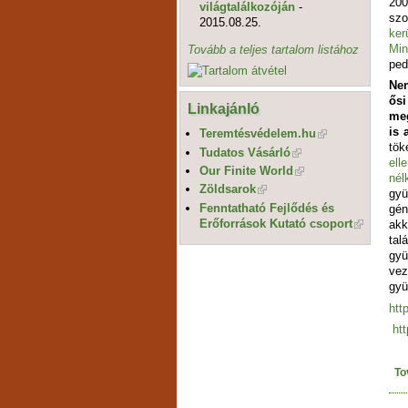
200
világtalálkozóján
-
szo
2015.08.25.
ker
Min
Tovább a teljes tartalom listához
ped
Ne
ős
Linkajánló
me
is 
Teremtésvédelem.hu
tök
Tudatos Vásárló
ell
Our Finite World
né
Zöldsarok
gyü
Fenntatható Fejlődés és
gén
Erőforrások Kutató csoport
akk
ta
gyü
vez
gyü
htt
ht
To