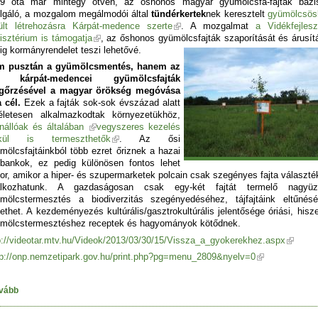
9 óta már mintegy ötven, az őshonos magyar gyümölcsfa-fajták bázi
lgáló, a mozgalom megálmodói által
tündérkertek
nek keresztelt
gyümölcsös
ült létrehozásra Kárpát-medence szerte
. A mozgalmat
a Vidékfejlesz
isztérium is támogatja
, az őshonos gyümölcsfajták szaporítását és árusít
ig kormányrendelet teszi lehetővé.
m pusztán a gyümölcsmentés, hanem az
i kárpát-medencei gyümölcsfajták
gőrzésével a magyar örökség megóvása
a cél.
Ezek a fajták sok-sok évszázad alatt
életesen alkalmazkodtak környezetükhöz,
enállóak és általában
vegyszeres kezelés
lkül is termeszthetők
. Az ősi
mölcsfajtáinkból több ezret őriznek a hazai
bankok, ez pedig különösen fontos lehet
or, amikor a hiper- és szupermarketek polcain csak szegényes fajta választé
lálkozhatunk. A gazdaságosan csak egy-két fajtát termelő nagyüz
mölcstermesztés a biodiverzitás szegényedéséhez, tájfajtáink eltűnés
ethet. A kezdeményezés kultúrális/gasztrokultúrális jelentősége óriási, hisz
mölcstermesztéshez receptek és hagyományok kötődnek.
p://videotar.mtv.hu/Videok/2013/03/30/15/Vissza_a_gyokerekhez.aspx
tp://onp.nemzetipark.gov.hu/print.php?pg=menu_2809&nyelv=0
vább