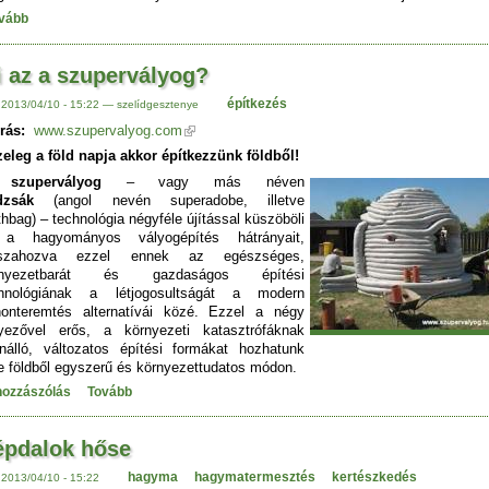
vább
 az a szupervályog?
építkezés
 2013/04/10 - 15:22 — szelídgesztenye
rás:
www.szupervalyog.com
eleg a föld napja akkor építkezzünk földből!
A
szupervályog
– vagy más néven
ldzsák
(angol nevén superadobe, illetve
thbag) – technológia négyféle újítással küszöböli
 a hagyományos vályogépítés hátrányait,
sszahozva ezzel ennek az egészséges,
rnyezetbarát és gazdaságos építési
chnológiának a létjogosultságát a modern
honteremtés alternatívái közé. Ezzel a négy
yezővel erős, a környezeti katasztrófáknak
enálló, változatos építési formákat hozhatunk
re földből egyszerű és környezettudatos módon.
hozzászólás
Tovább
épdalok hőse
hagyma
hagymatermesztés
kertészkedés
 2013/04/10 - 15:22