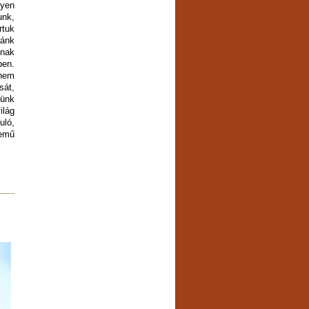
yen
unk,
rtuk
ánk
nak
ben.
nem
sát,
tünk
lág
ló,
emű