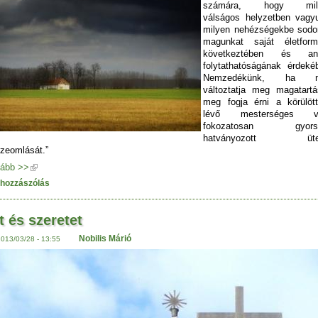
számára, hogy mil
válságos helyzetben vagy
milyen nehézségekbe sodo
magunkat saját életform
következtében és an
folytathatóságának érdeké
Nemzedékünk, ha 
változtatja meg magatartá
meg fogja érni a körülöt
lévő mesterséges vi
fokozatosan gyorsu
hatványozott üt
zeomlását.”
ább >>
 hozzászólás
t és szeretet
Nobilis Márió
2013/03/28 - 13:55