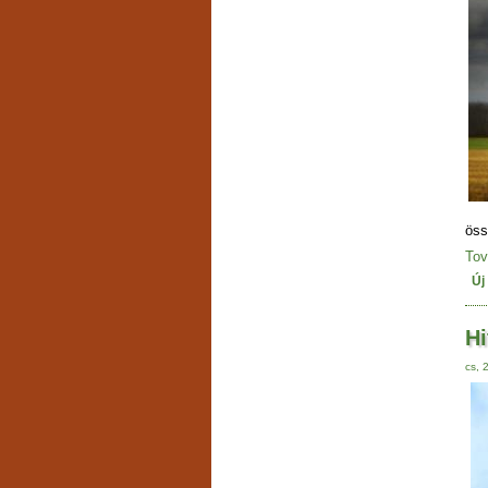
öss
Tov
Új
Hi
cs, 