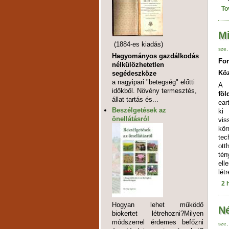
To
Mi
(1884-es kiadás)
sze,
Hagyományos gazdálkodás
For
nélkülözhetetlen
Köz
segédeszköze
a nagyipari "betegség" előtti
időkből. Növény termesztés,
fö
állat tartás és...
ear
Beszélgetések az
ki
önellátásról
vi
kö
te
ott
tén
ell
lét
2 
Hogyan lehet működő
N
biokertet létrehozni?Milyen
módszerrel érdemes befőzni
sze,