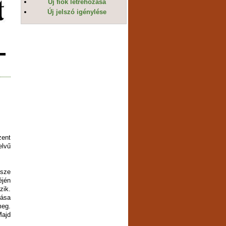
Új fiók létrehozása
Új jelszó igénylése
zent
elvű
észe
éjén
zik.
tása
meg.
Majd