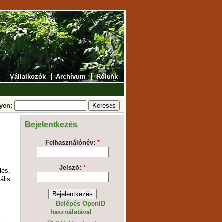
Vállalkozók
Archívum
Rólunk
lyen:
Bejelentkezés
Felhasználónév:
*
Jelszó:
*
és,
ális
Belépés OpenID
használatával