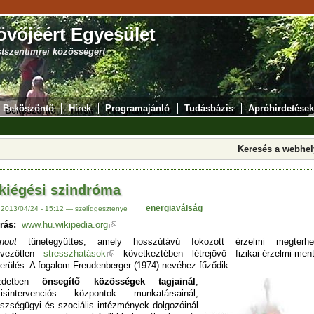
övőjéért Egyesület
stszentimrei közösségért
Beköszöntő
Hírek
Programajánló
Tudásbázis
Apróhirdetések
Keresés a webhe
kiégési szindróma
energiaválság
 2013/04/24 - 15:12 — szelídgesztenye
rás:
www.hu.wikipedia.org
nout
tünetegyüttes, amely hosszútávú fokozott érzelmi megterhel
dvezőtlen
stresszhatások
következtében létrejövő fizikai-érzelmi-ment
erülés. A fogalom Freudenberger (1974) nevéhez fűződik.
detben
önsegítő közösségek tagjainál
,
zisintervenciós központok munkatársainál,
szségügyi és szociális intézmények dolgozóinál