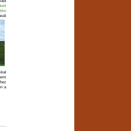
sául
kert
tési
ását
kkal
emi
éhez
en a