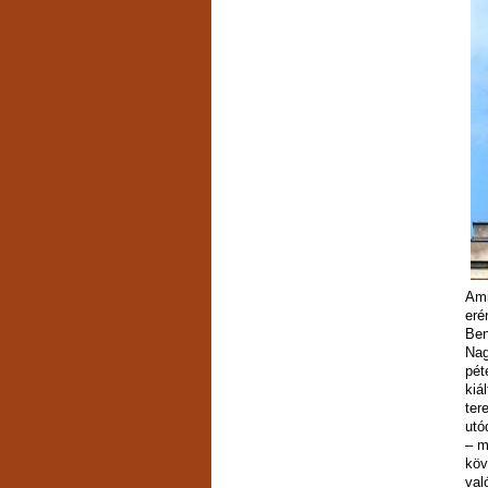
Ami
eré
Ben
Nag
pét
kiá
ter
utó
– m
köv
val