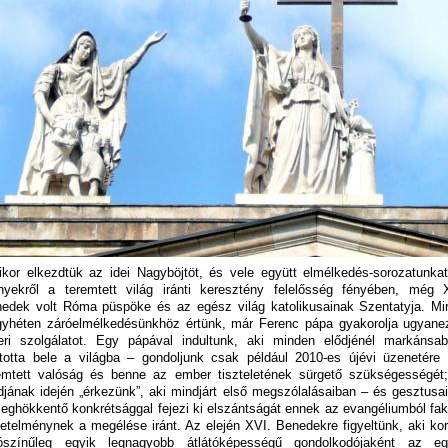
kor elkezdtük az idei Nagyböjtöt, és vele együtt elmélkedés-sorozatunka
nyekről a teremtett világ iránti keresztény felelősség fényében, még 
edek volt Róma püspöke és az egész világ katolikusainak Szentatyja. Mi
yhéten záróelmélkedésünkhöz értünk, már Ferenc pápa gyakorolja ugyane
eri szolgálatot. Egy pápával indultunk, aki minden elődjénél markánsa
ltotta bele a világba – gondoljunk csak például 2010-es újévi üzenetére
emtett valóság és benne az ember tiszteletének sürgető szükségességét
djának idején „érkezünk”, aki mindjárt első megszólalásaiban – és gesztusa
eghökkentő konkrétsággal fejezi ki elszántságát ennek az evangéliumból fa
etelménynek a megélése iránt. Az elején XVI. Benedekre figyeltünk, aki ko
ószínűleg egyik legnagyobb átlátóképességű gondolkodójaként az e